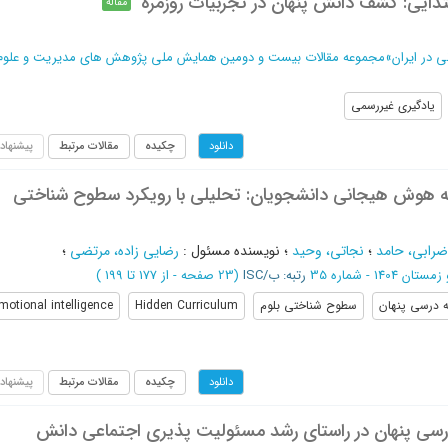
بتدایی: کشف دانش پنهان در تجربیات روزمره
مقاله
 در ایران
»
مجموعه مقالات بیست و دومین همایش ملی پژوهش های مدیریت و علوم 
یادگیری غیررسمی
چکیده
مقالات مرتبط
پیشنهاد
دانلود
سعه هوش هیجانی دانشجویان: تحلیلی با رویکرد سطوح شناختی
رابی، حامد
؛
نجاتی، وحید
؛
نویسنده مسئول
:
رضایی زاده، مرتضی
؛
ان 1404 - شماره 35
رتبه: ب/ISC
(‎23 صفحه -
از 177 تا 199
)
ه درسی پنهان
سطوح شناختی بلوم
Hidden Curriculum
motional intelligence
چکیده
مقالات مرتبط
پیشنهاد
دانلود
درسی پنهان در راستای رشد مسئولیت پذیری اجتماعی دانش