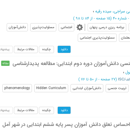
ی سراجی، سیده رقیه
؛
(‎15 صفحه -
از 84 تا 98
)
برنامه ریزی درسی پنهان
اجتماعی
مسئولیت‌پذیری
دانش‌آموزان
علمان
مسئولیت‌پذیری اجتماعی
چکیده
مقالات مرتبط
پیشنهاد
دانلود
نسی دانش‌آموزان دوره دوم ابتدایی: مطالعه پدیدارشناسی
مقاله
ول
؛
ف/ISC
(‎27 صفحه -
از 50 تا 76
)
تربیت جنسی
دانش‌آموزان ابتدایی
Hidden Curriculum
phenomenology
چکیده
مقالات مرتبط
پیشنهاد
دانلود
ر احساس تعلق دانش آموزان پسر پایه ششم ابتدایی در شهر آمل