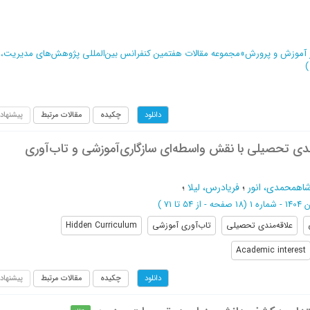
ر آموزش و پرورش
»
مجموعه مقالات هفتمین کنفرانس بین‌المللی پژوهش‌های مدیریت، ت
)
چکیده
مقالات مرتبط
پیشنهاد
دانلود
ندی تحصیلی با نقش واسطه‌ای سازگاری‌آموزشی و تاب‌آوری
اهمحمدی، انور
؛
فریادرس، لیلا
؛
اره 1
(‎18 صفحه -
از 54 تا 71
)
علاقه‌مندی تحصیلی
تاب‌آوری آموزشی
Hidden Curriculum
Academic interest
چکیده
مقالات مرتبط
پیشنهاد
دانلود