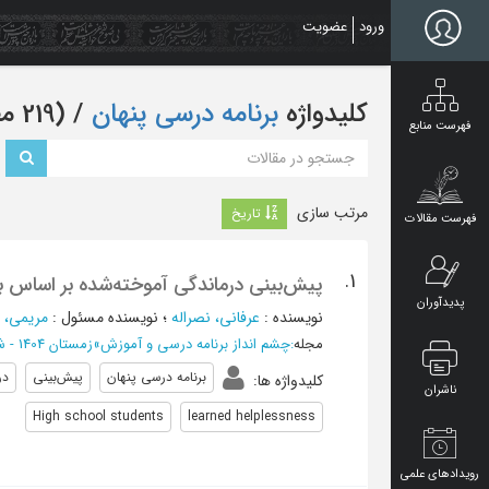
Ski
ورود
عضویت
t
mai
conten
کلیدواژه
برنامه درسی پنهان
‏/ (219 مقاله)
فهرست منابع
مرتب سازی
تاریخ
فهرست مقالات
1.
پیش‌بینی درماندگی آموخته‌شده بر اساس ب
پدیدآوران
نویسنده
:
عرفانی، نصراله
؛
نویسنده مسئول
:
مریمی، 
مجله
:
چشم انداز برنامه درسی و آموزش
»
زمستان 1404 - شماره 16
برنامه درسی پنهان
پیش‌بینی
در
کلیدواژه ها
:
ناشران
High school students
learned helplessness
رویدادهای علمی