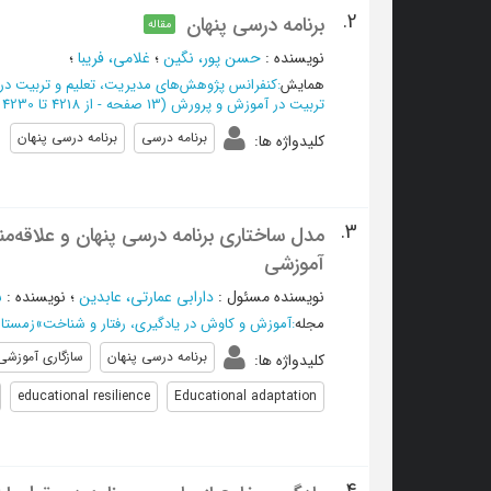
2.
برنامه درسی پنهان
مقاله
نویسنده
:
حسن پور، نگین
؛
غلامی، فریبا
؛
همایش
:
كنفرانس پژوهش‌هاي مديريت، تعلیم و تربیت د
تربیت در آموزش و پرورش
(‎13 صفحه -
از 4218 تا 4230
برنامه درسی
برنامه درسی پنهان
کلیدواژه ها
:
3.
مدل ساختاری برنامه درسی پنهان و علاقه‌م
آموزشی
نویسنده مسئول
:
دارابی عمارتی، عابدین
؛
نویسنده
:
ش
مجله
:
آموزش و کاوش در یادگیری، رفتار و شناخت
»
زمستان 1404 - شم
برنامه درسی پنهان
سازگاری آموزشی
کلیدواژه ها
:
educational resilience
Educational adaptation