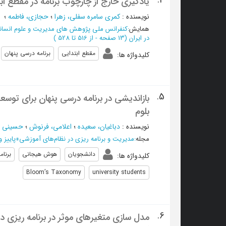
4.
یادگیری خارج از چارچوب برنامه در مقطع ا
نویسنده
:
کمری سامره سفلی، زهرا
؛
حجازی، فاطمه
؛
همایش
:
کنفرانس ملی پژوهش های مدیریت و علوم انسانی
در ایران
(‎13 صفحه -
از 516 تا 528
)
مقطع ابتدایی
برنامه درسی پنهان
کلیدواژه ها
:
5.
بازاندیشی در برنامه درسی پنهان برای تو
بلوم
نویسنده
:
دباغیان، سعیده
؛
اعلامی، فرنوش
؛
حسینی ض
مجله
:
مدیریت و برنامه ریزی در نظام‌های آموزشی
»
پاییز و زمست
دانشجویان
هوش هیجانی
برنام
کلیدواژه ها
:
Bloom’s Taxonomy
university students
6.
مدل سازی متغیرهای موثر در برنامه ریزی 