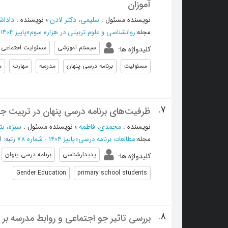
آموزان
نویسنده مسئول
:
سليمي، دکتر لادن
؛
نویسنده
:
داداش
مجله
:
روانشناسی و علوم تربیتی در هزاره سوم
»
پاییز 1404 - شماره 40
سیستم آموزشی
مسئولیت اجتماعی
کلیدواژه ها
:
مسئولیت
برنامه درسی پنهان
مدرسه
مهارت
م
7.
ظرفیت‌های برنامه‌ درسی پنهان در تربیت ج
نویسنده
:
محمدی، فاطمه
؛
نویسنده مسئول
:
سبزه، بت
مجله
:
مطالعات برنامه درسی
»
پاییز 1404 - شماره 78
رتبه: ال
پدیدارشناسی
برنامه درسی پنهان
کلیدواژه ها
:
Gender Education
primary school students
8.
بررسی تاثیر جو اجتماعی و روابط مدرسه ب