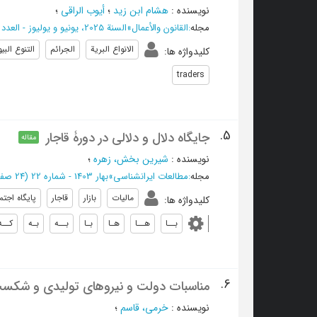
نویسنده
:
هشام ابن زید
؛
أیوب الراقي
؛
مجله
:
القانون والأعمال
»
السنة 2025، یونیو و یولیوز - العدد 58
الانواع البریة
الجرائم
التنوع الب
کلیدواژه ها
:
traders
5.
جایگاه دلال و دلالی در دورۀ قاجار
مقاله
نویسنده
:
شیرین بخش، زهره
؛
مجله
:
مطالعات ایرانشناسی
»
بهار 1403 - شماره 22
(‎24 صفحه -
مالیات
بازار
قاجار
پایگاه اجتم
کلیدواژه ها
:
بــا
هــا
هـا
بـا
بــه
بـه
کــه
6.
مناسبات دولت و نیروهای تولیدی و شکس
نویسنده
:
خرمی، قاسم
؛