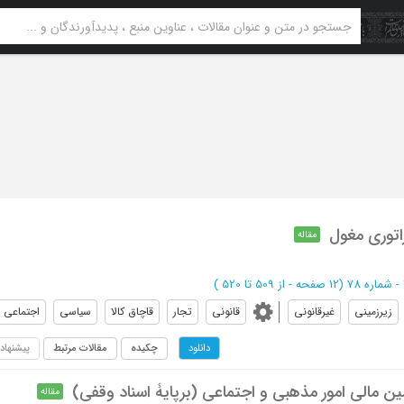
راتوری مغول
مقاله
(‎12 صفحه -
از 509 تا 520
)
زیرزمینی
غیرقانونی
قانونی
تجار
قاچاق کالا
سیاسی
اجتماعی
چکیده
مقالات مرتبط
پیشنهاد
دانلود
ین مالی امور مذهبی و اجتماعی (برپایۀ اسناد وقفی)
مقاله