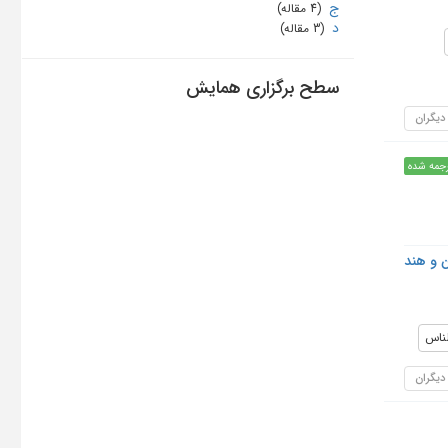
ج
‏ (4 مقاله)
د
‏ (3 مقاله)
سطح برگزاری همایش
 دیگران
جمه شده
ن و هند
لناس
 دیگران