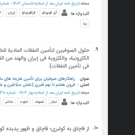
مجله
:
تاریخ نامه ایران بعد از اسلام
»
تابستان 1403 - شماره 39
آق قویونلو
قراقویونلو
ﺇﻳﺮﺍﻥ
ا
کلیدواژه ها
:
یزد
9.
حلول الصوفيين لتأمين النفقات المادية للخ
الكازرونية، والكبْرَوية في إيران والهند من
في تأمين النفقات)
عنوان
راه‎کارهای صوفیان برای تأمین هزینه های 
اصلی :
قرون هفتم تا نهم قمری (نقش سلاطین و عام
مجله
:
تاریخ نامه ایران بعد از اسلام
»
بهار 1403 - شماره 38
تجار
تصوف
خلوت
غنائم
کلیدواژه ها
:
10.
از قاچاق به کولبری؛ قاچاق و ظهور پدیده کولبری در کر