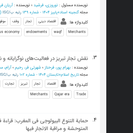
نویسنده مسئول
:
نوروزی، فرشید
؛
نویسنده
:
آریان فر
مجله
:
گنجینه اسناد
»
پاییز 1404 - شماره 139
رتبه: ب/ISC
(‎34 صفحه -
اقتصاد دینی
تجار
وقف
موقو
کلیدواژه ها
:
ous economy
endowments
waqf
Merchants
3.
نقش تجار تبریز در فعالیت‌های نوگرایانه و ن
نویسنده
:
بهرام پور، فرحناز
؛
شهرتی فر، رحیم
؛
آرام، م
مجله
:
تاریخ اسلام
»
تابستان 1404 - شماره 102
رتبه: ب/ISC
اقتصاد
تجار
تبریز
تجارت
کلیدواژه ها
:
Merchants
Qajar era
Trade
4.
المتوحشة و مراقبة الاتجار فیها