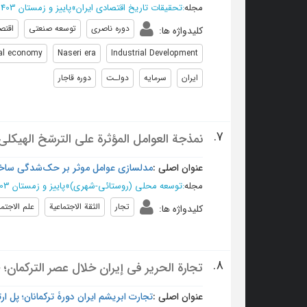
مجله
:
تحقیقات تاریخ اقتصادی ایران
»
پاییز و زمستان 1403، سال سیزدهم - شماره 2
دوره ناصری
توسعه صنعتی
اقتص
کلیدواژه ها
:
al economy
Naseri era
Industrial Development
ایران
سرمایه
دولـت
دوره قاجار
7.
نمذجة العوامل المؤثرة على الترسّخ الهيكلي 
عنوان اصلی :
مدلسازی عوامل موثر بر حک‌شدگی ساختار
مجله
:
توسعه محلی (روستائی-شهری)
»
پاییز و زمستان 1403، دوره شانزدهم - شماره 2
تجار
الثقة الاجتماعية
علم الاجتم
کلیدواژه ها
:
8.
تجارة الحرير في إيران خلال عصر التركمان
عنوان اصلی :
تجارت ابریشم ایران دورۀ ترکمانان؛ پل ا