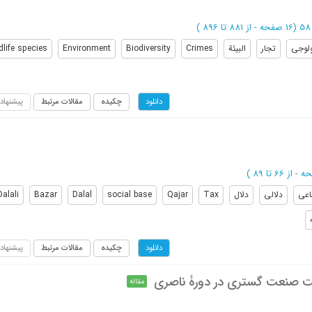
(‎16 صفحه -
از 881 تا 896
)
یولوجی
تجار
البیئة
Crimes
Biodiversity
Environment
dlife species
چکیده
مقالات مرتبط
پیشنهاد
دانلود
از 66 تا 89
)
اعی
دلالی
دلال
Tax
Qajar
social base
Dalal
Bazar
Dalali
چکیده
مقالات مرتبط
پیشنهاد
دانلود
ت صنعت گستری در دورۀ ناصری
مقاله