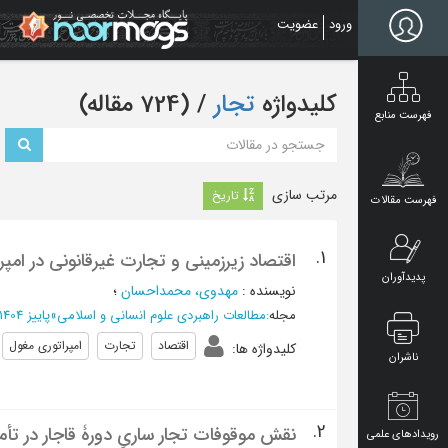
Ski
ورود
عضویت
t
mai
conten
کلیدواژه
تجار
‏/ (724 مقاله)
فهرست منابع
مرتب سازی
تاریخ
فهرست مقالات
1.
اقتصاد زیرزمینی و تجارت غیرقانونی در امپ
پدیدآوران
نویسنده
:
مهدوي، محمداحسان
؛
مجله
:
مطالعات راهبردی علوم انسانی و اسلامی
»
پاییز 1404 - شماره 78
اقتصاد
تجارت
امپراتوری مغول
کلیدواژه ها
:
ناشران
2.
نقش موقوفات تجار ساریِ دورۀ قاجار در تأم
رویدادهای علمی