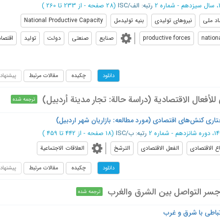
رتبه: الف/ISC
(‎28 صفحه -
از 233 تا 260
)
اد ملی
نیروهای تولیدی
بنیه تولیدمل
National Productive Capacity
nation
productive forces
صنایع
صنعتی
دولت
تولید
اقتصاد
چکیده
مقالات مرتبط
پیشنهاد
دانلود
للأفعال الاقتصادية (دراسة حالة: تجار مدينة أردبيل)
ترجمه شده
ی کنش‌های اقتصادی (مورد مطالعه: بازاریان شهر اردبیل)
رتبه: ب/ISC
(‎18 صفحه -
از 442 تا 459
)
اع الاقتصادي
الفعل الاقتصادي
الترسّخ
العلاقات الاجتماعیة
چکیده
مقالات مرتبط
پیشنهاد
دانلود
؛ جسر التواصل بين الشرق والغرب
ترجمه شده
رتباطی با شرق و غرب