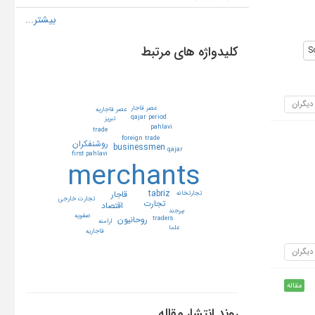
کلیدواژه های مرتبط
S
 دیگران
عصر قاجار
عصر قاجاريه
qajar period
تبريز
pahlavi
trade
foreign trade
روشنفكران
businessmen
qajar
first pahlavi
merchants
tabriz
قاجار
تجارتخانه
تجارت خارجي
تجارت
اقتصاد
بيرجند
صفويه
روحانيون
traders
ارامنه
علما
قاجاريه
 دیگران
مقاله
روند انتشار مقاله