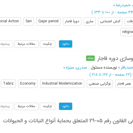
، حمیدرضا
؛
از 100 تا 133
)
فات
کنش اجتماعی
ساری
دورۀ قاجار
Qajar period
Sari
ocial Action
religi
چکیده
مقالات مرتبط
پیشنهاد
دانلود
وسازی دوره قاجار
مقاله
حمدباقر
؛
نویسنده مسئول
:
صدری، منیژه
؛
(‎22 صفحه -
از 197 تا 218
)
عصر قاجار
نوگرایی صنعتی
Industrial Modernization
Economy
Tabriz
چکیده
مقالات مرتبط
پیشنهاد
دانلود
حمایة التنوع البیولوجي في المغرب: قراءة في القانون رقم 05-29 المتعلق بحمایة أنواع النباتات و الحیوانات