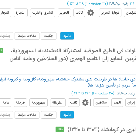
رتبه: ب/ISC
(‎27 صفحه -
از 28 تا 54
)
لتركمان
تجارة الحرير
کانت
الحریر
الشرق والغرب
التجارة
التجار
چکیده
مقالات مرتبط
پیشنهاد
دانلود
لوات في الطرق الصوفية المشتركة: النقشبندية، السهروردية،
تر
 القرنين السابع إلى التاسع الهجري (دور السلاطين وعامة الناس
مادی خانقاه ها در طریقت های مشترک چشتیه، سهررودیه، کازرونیه و کبرویه ایرا
ۀ مردم در تأمین هزینه ها)
رتبه: ب/ISC
(‎20 صفحه -
از 174 تا 193
)
ﺇﻳﺮﺍﻥ
الهند
سلاطين
کانت
الطریقة
سهروردیة
طریقة
عامة ا
چکیده
مقالات مرتبط
پیشنهاد
دانلود
مانشاه (1304 تا 1320)
مقاله