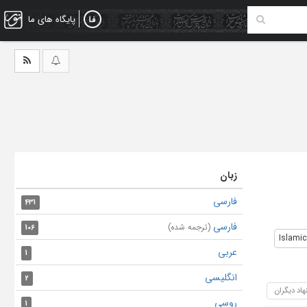
پایگاه های ما
زبان
فارسی
431
فارسی
(ترجمه شده)
106
Islami
عربی
1
انگلیسی
2
هاد دیگران
روسی
1