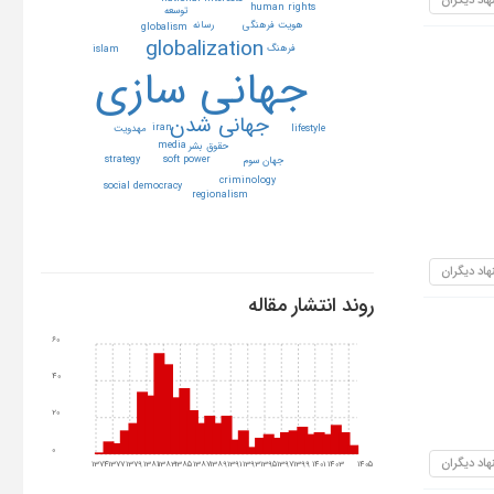
human rights
توسعه
رسانه
هويت فرهنگي
globalism
globalization
فرهنگ
islam
جهاني سازي
جهاني شدن
iran
مهدويت
lifestyle
media
حقوق بشر
soft power
strategy
جهان سوم
criminology
social democracy
regionalism
هاد دیگران
روند انتشار مقاله
60
40
20
0
هاد دیگران
1374
1377
1379
1381
1383
1385
1387
1389
1391
1393
1395
1397
1399
1401
1403
1405