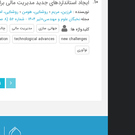
10.
ایجاد استانداردهای جدید مدیریت مالی بر
نویسنده
:
فرزین، مریم
؛
روشنایی، هومن
؛
روشنایی، ام
مجله
:
نخبگان علوم و مهندسی
»
تیر 1404 - شماره 56
(‎8 صفحه -
جهانی سازی
مدیریت مالی
چال
کلیدواژه ها
:
ation
technological advances
new challenges
نوآوری
1