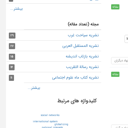
مقاله
مجله (تعداد مقاله)
نشریه سیاحت غرب
29
نشریه المستقبل العربی
26
نشریه بازتاب اندیشه
15
هاد دیگران
نشریه رسالة التقریب
14
مقاله
نشریه کتاب ماه علوم اجتماعی
11
کلیدواژه های مرتبط
social networks
international system
globalizing
هاد دیگران
national interests