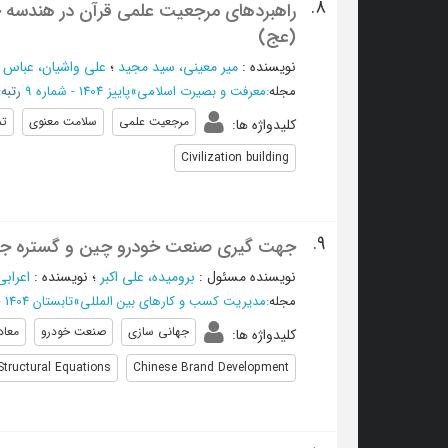
8.
راهبردهای مرجعیت علمی قرآن در هندسه 
(عج)
نویسنده
:
میر معینی، سید مجید
؛
علی واشیان، عباس
؛
مجله
:
معرفت و بصیرت اسلامی
»
پاییز 1404 - شماره 9
رتبه
مرجعیت علمی
سلامت معنوی
تم
کلیدواژه ها
:
Civilization building
9.
جهت گیری صنعت خودرو چین و گستره جها
نویسنده مسئول
:
برومیده، علی اکبر
؛
نویسنده
:
اعراب
مجله
:
مدیریت کسب و کارهای بین المللی
»
تابستان 1404 - شماره 30
جهانی سازی
صنعت خودرو
معاد
کلیدواژه ها
:
 Structural Equations
Chinese Brand Development