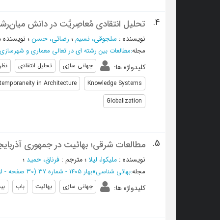
4.
تحلیل انتقادی مُعاصِریَّت در دانش ميان‌رش
نویسنده
:
سلجوقي، نسيم
؛
رضائی، حسن
؛
نویسنده 
مجله
:
مطالعات بین رشته ای در تعالی معماری و شهرسازی
جهانی سازی
تحلیل انتقادی
نظر
کلیدواژه ها
:
temporaneity in Architecture
Knowledge Systems
Globalization
5.
مطالعات شرقی؛ بهائیت در جمهوری آذربایج
نویسنده
:
ملیکوا، لیلا
؛
مترجم
:
فرناق، حمید
؛
مجله
:
بهائی شناسی
»
بهار 1405 - شماره 37
(‎30 صفحه -
از 102 ت
جهانی سازی
بهائیت
باب
بی
کلیدواژه ها
: