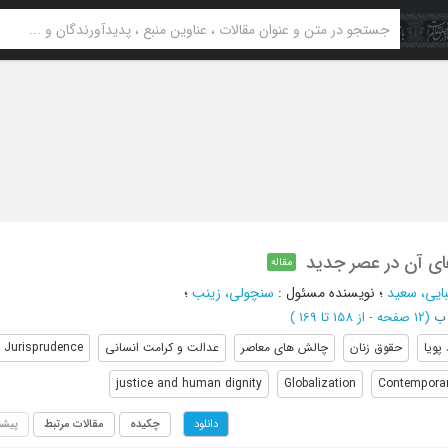
ای آن در عصر جدید
مقاله
ایی، سعید
؛
نویسنده مسئول
:
سنچولی، زینب
؛
 ب
(‎12 صفحه -
از 158 تا 169
)
 پویا
حقوق زنان
چالش های معاصر
عدالت و کرامت انسانی
c Jurisprudence
justice and human dignity
Globalization
Contemporar
چکیده
مقالات مرتبط
پیشن
دانلود