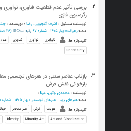
2.
بررسی تأثیر عدم قطعیت فناوری، نوآوری و ج
رگرسیون فازی
نویسنده مسئول
:
اشرف گنجویی، رضا
؛
نویسنده
:
چشم
مجله
:
رهیافت
»
بهار 1405 - شماره 97
رتبه: ب/ISC
(‎26 صفحه -
نابرابری
نوآوری
فناوری
عدم 
کلیدواژه ها
:
uncertainty
3.
بازتاب عناصر سنتی در هنرهای تجسمی معاصر،
بازخوانی نقش فرش
نویسنده
:
محمدی وکیل، مینا
؛
مجله
:
هنرهای زیبا - هنرهای تجسمی
»
بهار 1405 - شماره 105
هویت
فرش
هنر معاصر
جهان
کلیدواژه ها
:
t
Identity
Minority Art
Art and Globalization