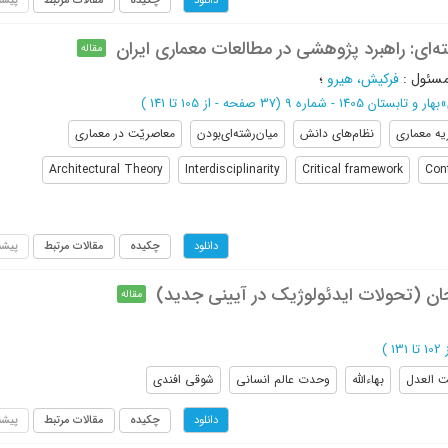
دانلود
ته‌اي: راهبرد پژوهشي در مطالعات معماري ايران
مقاله
مسئول
:
فركيش، هيرو
؛
»
بهار و تابستان 1405 - شماره 9
(‎37 صفحه -
از 105 تا 141
)
یه معماری
نظام‌های دانش
میان‌رشته‌ای‌بودن
معاصریّت در معماری
Architectural Theory
Interdisciplinarity
Critical framework
Con
چکیده
مقالات مرتبط
پیشن
دانلود
ان (تحولات ایدئولوژیک در آیینی جدید)
مقاله
ا 131
)
ت العدل
بهاءالله
وحدت عالم انسانی
شوقی افندی
چکیده
مقالات مرتبط
پیشن
دانلود