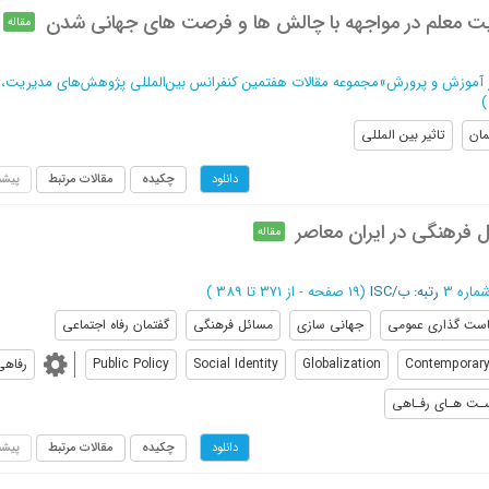
یت معلم در مواجهه با چالش ها و فرصت های جهانی شدن
مقاله
ر آموزش و پرورش
»
مجموعه مقالات هفتمین کنفرانس بین‌المللی پژوهش‌های مدیریت، ت
)
مان
تاثیر بین المللی
چکیده
مقالات مرتبط
پیشن
دانلود
 فرهنگی در ایران معاصر
مقاله
رتبه: ب/ISC
(‎19 صفحه -
از 371 تا 389
)
ست گذاری عمومی
جهانی سازی
مسائل فرهنگی
گفتمان رفاه اجتماعی
Contemporary
Globalization
Social Identity
Public Policy
رفاهی
ـت هـای رفـاهی
چکیده
مقالات مرتبط
پیشن
دانلود