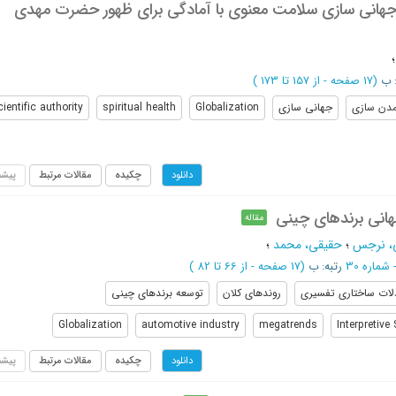
جهانی سازی سلامت معنوی با آمادگی برای ظهور حضرت مهدی
: ب
(‎17 صفحه -
از 157 تا 173
)
دن سازی
جهانی سازی
Globalization
spiritual health
cientific authority
چکیده
مقالات مرتبط
پیشن
دانلود
نی برندهای چینی
مقاله
ی، نرجس
؛
حقیقی، محمد
؛
رتبه: ب
(‎17 صفحه -
از 66 تا 82
)
لات ساختاری تفسیری
روندهای کلان
توسعه برندهای چینی
Globalization
automotive industry
megatrends
Interpretive
چکیده
مقالات مرتبط
پیشن
دانلود