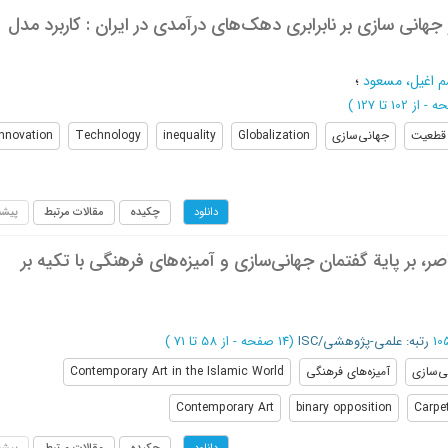
هانی سازی بر نابرابری دهک‌های درآمدی در ایران : کاربرد مدل
 اغیل، مسعود
؛
از 102 تا 127
)
قطعیت
جهانی‌سازی
Globalization
inequality
Technology
Innovation
چکیده
مقالات مرتبط
پیشن
دانلود
 بر پایة گفتمان جهانی‌سازی و آمیزه‌های فرهنگی با تکیه بر
رتبه: علمی-پژوهشی/ISC
(‎14 صفحه -
از 58 تا 71
)
ی‌سازی
آمیزه‌های فرهنگی
Contemporary Art in the Islamic World
Contemporary Art
binary opposition
Carpe
چکیده
مقالات مرتبط
پیشن