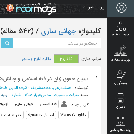
Ski
ورود
عضویت
t
mai
conten
کلیدواژه
جهانی سازی
‏/ (542 مقاله)
فهرست منابع
مرتب سازی
تاریخ
دانلود نتایج جستجو
فهرست مقالات
1.
تبیین حقوق زنان در فقه اسلامی و چالش‌ه
پدیدآوران
نویسنده
:
غمشادزهی، محمدشریف
؛
شرف الدین طباطب
مجله
:
معرفت و بصیرت اسلامی
»
بهار 1405 - شماره 11
رتبه:
فقه اسلامی
جهانی سازی
اجتهاد
کلیدواژه ها
:
ناشران
y challenges
dynamic ijtihad
Women’s rights
رویدادهای علمی