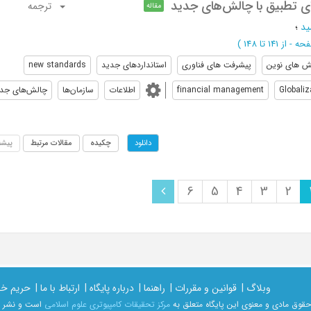
ای تطبیق با چالش‌های جدید
ترجمه
مقاله
ید
؛
از 141 تا 148
)
ش های نوین
پیشرفت های فناوری
استانداردهای جدید
new standards
Globaliz
financial management
اطلاعات
سازمان‌ها
چالش‌های جد
چکیده
مقالات مرتبط
پیشن
دانلود
6
5
4
3
2
وبلاگ |
قوانین و مقررات |
راهنما |
درباره پایگاه |
ارتباط با ما |
حریم خ
حقوق مادی و معنوی اين پايگاه متعلق به
مرکز تحقیقات کامپیوتری علوم اسلامی
است و نشر غی