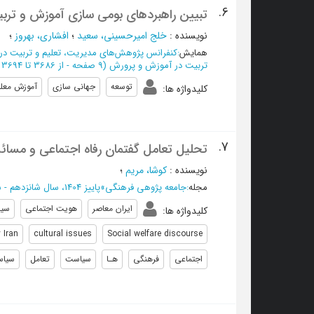
6.
تبیین راهبردهای بومی سازی آموزش و ترب
نویسنده
:
خلج امیرحسینی، سعید
؛
افشاری، بهروز
؛
همایش
:
كنفرانس پژوهش‌هاي مديريت، تعلیم و تربیت د
تربیت در آموزش و پرورش
(‎9 صفحه -
از 3686 تا 3694
توسعه
جهانی سازی
آموزش معل
کلیدواژه ها
:
7.
تحلیل تعامل گفتمان رفاه اجتماعی و مسائل
نویسنده
:
کوشا، مریم
؛
مجله
:
جامعه پژوهی فرهنگی
»
پاییز 1404، سال شانزدهم - شماره 3
ایران معاصر
هویت اجتماعی
سیا
کلیدواژه ها
:
 Iran
cultural issues
Social welfare discourse
اجتماعی
فرهنگی
هـا
سیاست
تعامل
سیاس