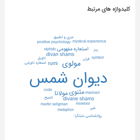
کلیدواژه های مرتبط
جري و تطبيق
mystical experience
positive psychology
استعاره مفهومي
stylistic
رمز
divan shams
symbol
تاويل
قران
مولوي
استعاره تاويلي
rumi
ديوان شمس
code
مثنوي
مولانا
masnavi
تلميح
divane shams
mowlavi
martin seligman
شير
metaphor
روانشناسي مثبتگرا