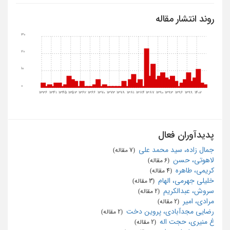
روند انتشار مقاله
30
20
10
0
1336
1341
1345
1353
1362
1366
1370
1373
1378
1381
1384
1387
1390
1393
1396
1399
1402
پدیدآوران فعال
جمال زاده، سید محمد علی
‏ (7 مقاله)
لاهوتی، حسن
‏ (6 مقاله)
کریمی، طاهره
‏ (4 مقاله)
خلیلی جهرمی، الهام
‏ (3 مقاله)
سروش، عبدالکریم
‏ (2 مقاله)
مرادی، امیر
‏ (2 مقاله)
رضایی مجدآبادی، پروین دخت
‏ (2 مقاله)
غ منیری، حجت اله
‏ (2 مقاله)