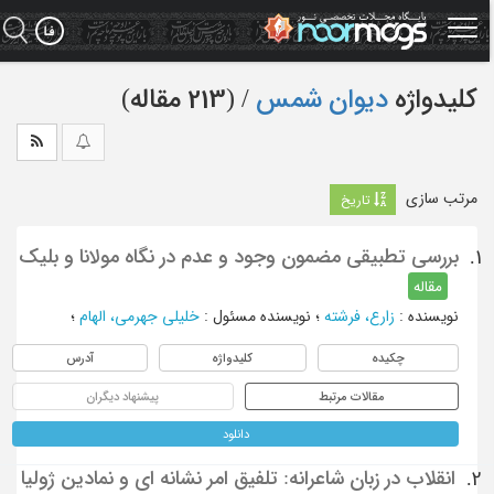
Ski
t
mai
conten
کلیدواژه
دیوان شمس
‏/ (213 مقاله)
مرتب سازی
تاریخ
بررسی تطبیقی مضمون وجود و عدم در نگاه مولانا و بلیک
1.
مقاله
نویسنده
:
زارع، فرشته
؛
نویسنده مسئول
:
خلیلی جهرمی، الهام
؛
چکیده
کلیدواژه
آدرس
مقالات مرتبط
پیشنهاد دیگران
دانلود
انقلاب در زبان شاعرانه: تلفیق امر نشانه ای و نمادین ژولیا
2.