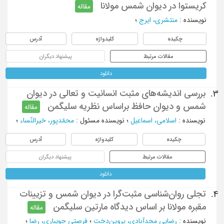
کریستوا در دیوان شمس مولانا
مقاله
نویسنده
:
منتشری، ایرج
؛
چکیده
کلیدواژه
آدرس
مقالات مرتبط
پیشنهاد دیگران
دانلود
بررسی اندیشه‌های مثبت انسانیت و تعالی در دیوان
3.
شمس و دیوان حافظ براساس نظریه سلیگمن
مقاله
نویسنده
:
اسلامی، اسماعیل
؛
نویسنده مسئول
:
محمّدپور، خیرالنّساء
؛
چکیده
کلیدواژه
آدرس
مقالات مرتبط
پیشنهاد دیگران
دانلود
تجلی روان‌شناسی مثبت‌گرا در دیوان شمس و تزیینات
4.
مقبره مولانا بر اساس دیدگاه مارتین سلیگمن
مقاله
نویسنده
:
رضایی مجدآبادی، پروین‌دخت
؛
فرصتی جویباری، رضا
؛