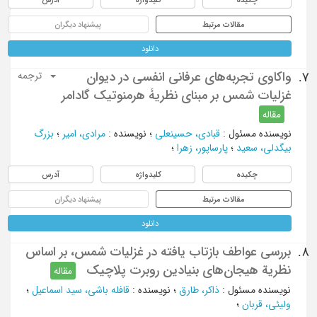
مقالات مرتبط
پیشنهاد دیگران
دانلود
واکاوی تجربه‌های عرفانی انفسی در دیوان
7.
ترجمه
غزلیات شمس بر مبنای نظریۀ هرمنوتیک گادامر
مقاله
نویسنده مسئول
:
قبادی، حسینعلی
؛
نویسنده
:
مرادی، امیر
؛
بزرگ
بیگدلی، سعید
؛
پارساپور، زهرا
؛
چکیده
کلیدواژه
آدرس
مقالات مرتبط
پیشنهاد دیگران
دانلود
بررسی عواطف بازتاب یافته در غزلیات شمس، بر اساس
8.
نظریة هیجان‌های بنیادین روبرت پلاچیک
مقاله
نویسنده مسئول
:
ذاکر، طارق
؛
نویسنده
:
قافله باشی، سید اسماعیل
؛
ولیئی، قربان
؛