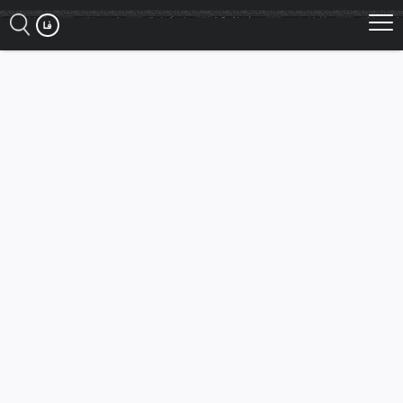
Ski
t
mai
conten