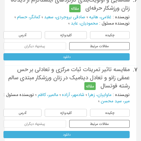
6.
زنان ورزشکار حرفه‌ای
مقاله
نویسنده
:
غلامی، هانیه
؛
صادقی بروجردی، سعید
؛
کمانگر، حسام
؛
نویسنده مسئول
:
محمودیان، عابد
؛
چکیده
کلیدواژه
آدرس
مقالات مرتبط
پیشنهاد دیگران
دانلود
مقایسه تاثیر تمرینات ثبات مرکزی و تعادلی بر حس
7.
عمقی زانو و تعادل دینامیک در زنان ورزشکار مبتدی سالم
رشته فوتسال
مقاله
نویسنده
:
ماواییان، زهرا
؛
شادمهر، آزاده
؛
مالمیر، کاظم
؛
نویسنده مسئول
:
میر، سید محسن
؛
چکیده
کلیدواژه
آدرس
مقالات مرتبط
پیشنهاد دیگران
دانلود