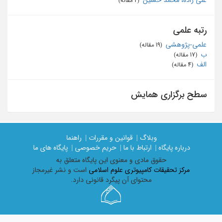
‏ (2 مقاله)
رتبه علمی
علمی-پژوهشی
‏ (19 مقاله)
ب
‏ (17 مقاله)
الف
‏ (4 مقاله)
سطح برگزاری همایش
وبلاگ |
قوانین و مقررات |
راهنما
درباره پایگاه |
ارتباط با ما |
حریم خصوصی |
پایگاه های ما
حقوق مادی و معنوی اين پايگاه متعلق به
مرکز تحقیقات کامپیوتری علوم اسلامی
است و نشر غیرمجاز
محتوای آن پیگرد قانونی دارد.