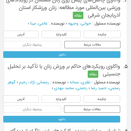
4.
ورزشی بین‌المللی مورد مطالعه: زنان ورزشکار استان
آذربایجان شرقی
مقاله
نویسنده مسئول
:
جوانی، وجیهه
؛
نویسنده
:
عالمی، مینا
؛
چکیده
کلیدواژه
آدرس
مقالات مرتبط
پیشنهاد دیگران
دانلود
واکاوی رویکردهای حاکم بر ورزش زنان با تأکید بر تحلیل
5.
جنسیتی
مقاله
نویسنده مسئول
:
نظری، سمانه
؛
نویسنده
:
رمضانی نژاد، رحیم
؛
گوهر
رستمی، حمید رضا
؛
رحمتی، محمد مهدی
؛
چکیده
کلیدواژه
آدرس
مقالات مرتبط
پیشنهاد دیگران
دانلود
شناسایی و اولویت‌بندی کارکرد‌های اینستاگرام از دیدگاه