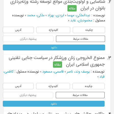
شناسایی و اولویت‌بندی موانع توسعه رشته وزنه‌‌برداری
2.
بانوان در ایران
مقاله
نویسنده
:
عبدالملکی، مهسا
؛
ایزدی، بهزاد
؛
ملکی، محمد
؛
نویسنده
مسئول
:
محمودیان، عابد
؛
چکیده
کلیدواژه
آدرس
مقالات مرتبط
پیشنهاد دیگران
دانلود
ممنوع الخروجی زنان ورزشکار در سیاست جنایی تقنینی
3.
جمهوری اسلامی ایران
مقاله
نویسنده
:
یوسف وند، ناصر
؛
قاسمی، مسعود
؛
نویسنده مسئول
:
کاظمی،
قباد
؛
چکیده
کلیدواژه
آدرس
مقالات مرتبط
پیشنهاد دیگران
دانلود
واکاوی چالش‌های پیش روی زنان مسلمان در رویدادهای