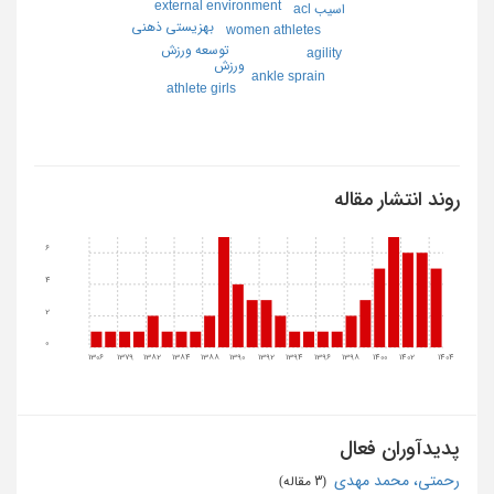
external environment
اسيب acl
بهزيستي ذهني
women athletes
توسعه ورزش
agility
ورزش
ankle sprain
athlete girls
روند انتشار مقاله
6
4
2
0
1306
1379
1382
1384
1388
1390
1392
1394
1396
1398
1400
1402
1404
پدیدآوران فعال
رحمتی، محمد مهدی
‏ (3 مقاله)