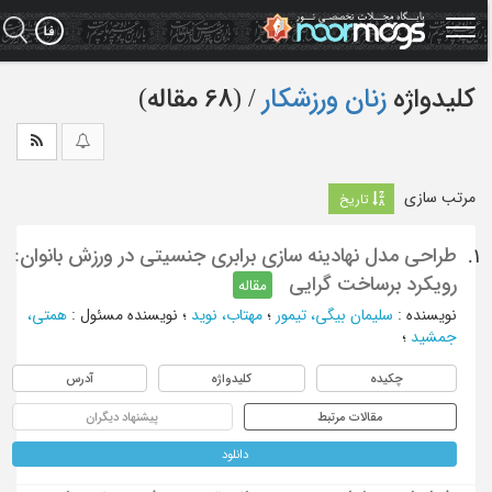
Ski
t
mai
conten
کلیدواژه
زنان ورزشکار
‏/ (68 مقاله)
مرتب سازی
تاریخ
طراحی مدل نهادینه سازی برابری جنسیتی در ورزش بانوان:
1.
رویکرد برساخت گرایی
مقاله
نویسنده
:
سلیمان بیگی، تیمور
؛
مهتاب، نوید
؛
نویسنده مسئول
:
همتی،
جمشید
؛
چکیده
کلیدواژه
آدرس
مقالات مرتبط
پیشنهاد دیگران
دانلود