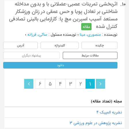
اثربخشی تمرینات عصبی-عضلانی با و بدون مداخله
10.
شناختی بر تعادل پویا و حس عمقی در زنان ورزشکار
مستعد آسیب اسپرین مچ پا: کارازمایی بالینی تصادفی
کنترل شده
مقاله
نویسنده
:
منصوری، مینا
؛
نویسنده مسئول
:
ساکی، فرزانه
؛
چکیده
کلیدواژه
آدرس
مقالات مرتبط
پیشنهاد دیگران
دانلود
6
5
4
3
2
1
مجله (تعداد مقاله)
نشریه المپیک 4
نشریه پژوهش در علوم ورزشی 3