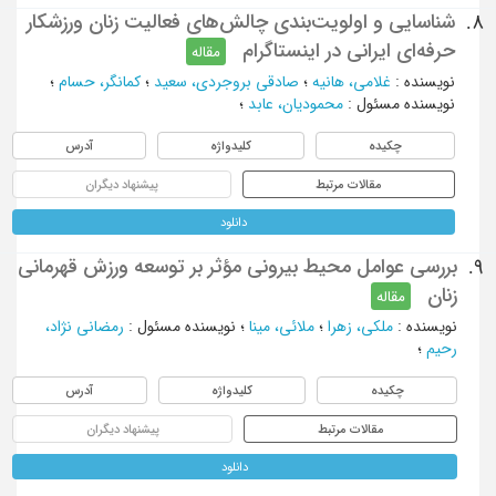
شناسایی و اولویت‌بندی چالش‌های فعالیت زنان ورزشکار
8.
حرفه‌ای ایرانی در اینستاگرام
مقاله
نویسنده
:
غلامی، هانیه
؛
صادقی بروجردی، سعید
؛
کمانگر، حسام
؛
نویسنده مسئول
:
محمودیان، عابد
؛
چکیده
کلیدواژه
آدرس
مقالات مرتبط
پیشنهاد دیگران
دانلود
بررسی عوامل محیط بیرونی مؤثر بر توسعه ورزش قهرمانی
9.
زنان
مقاله
نویسنده
:
ملکی، زهرا
؛
ملائی، مینا
؛
نویسنده مسئول
:
رمضانی نژاد،
رحیم
؛
چکیده
کلیدواژه
آدرس
مقالات مرتبط
پیشنهاد دیگران
دانلود