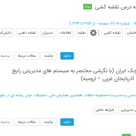
به درس نقشه کشی
مقاله
(‎16 صفحه -
از 359 تا 374
)
تمان
نقشه کشی
نقشه
اطلاعات
مدیران
نقشه ذهنی
دانش‌آمو
چکیده
مقالات مرتبط
پیشنهاد
دانلود
ک ایران (با نگرشی مختصر به سیستم های مدیریتی رایج
ربایجان غربی – ارومیه)
ندسی و مدیریت
»
مجموعه مقالات هفتمین همایش ملی تحقیقات میان رشته ای در علو
 مدیریتی
شرایط خاص
چکیده
مقالات مرتبط
پیشنهاد
دانلود