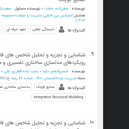
نویسنده
:
صفرزاده، حجت
؛
نویسنده مسئول
:
سعیدیا
همایش
:
کنفرانس بین المللی مدیریت و صنعت
»
مجموعه م
)
382
دلبستگی شغلی
تعهد حرفه ای
م
کلیدواژه ها
:
9.
شناسایی و تجزیه و تحلیل شاخص های قابلی
رویکردهای مدلسازی ساختاری تفسیری و 
نویسنده
:
خسروانجم، داود
؛
رجب زاده قطری، علی
؛
م
مجله
:
مدیریت فردا
»
تابستان 1400 - شماره 67
رتبه: ج/ISC
صنایع کوچک
مدلسازی ساختاری تف
کلیدواژه ها
:
Interpretive Structural Modeling
10.
شناسایی و تجزیه و تحلیل شاخص های قابلی