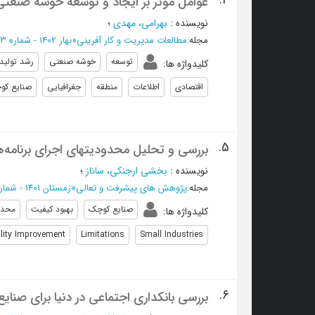
4.
عوامل موثر بر ایجاد و توسعه خوشه صنعتی
نویسنده
:
بهرامی، مهدی
؛
مجله
:
مطالعات مدیریت و کار آفرینی
»
بهار 1402 - شماره 43
توسعه
خوشه صنعتی
رشد تولید
کلیدواژه ها
:
اقتصادی
اطلاعات
منطقه
جغرافیایی
صنایع کو
5.
بررسی و تحلیل محدودیتهای اجرای برنامه‌
نویسنده
:
بخشی ارجنکی، ساناز
؛
مجله
:
پژوهش های پیشرفت و تعالی
»
زمستان 1401 - شماره 12
صنایع کوچک
بهبود کیفیت
محدو
کلیدواژه ها
:
lity Improvement
Limitations
Small Industries
6.
بررسی بانکداری اجتماعی در دنیا برای صنای