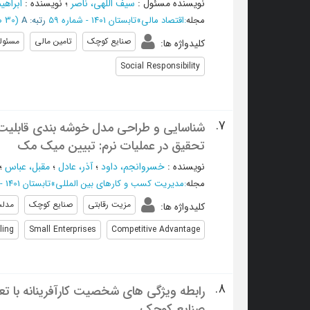
نویسنده مسئول
:
سیف اللهی، ناصر
؛
نویسنده
:
ابراهی
مجله
:
اقتصاد مالی
»
تابستان 1401 - شماره 59
رتبه: A
(‎30 صفحه -
صنایع کوچک
تامین مالی
مسئول
کلیدواژه ها
:
Social Responsibility
7.
شناسایی و طراحی مدل خوشه بندی قابلیت ه
تحقیق در عملیات نرم: تبیین میک مک
نویسنده
:
خسروانجم، داود
؛
آذر، عادل
؛
مقبل، عباس
؛
مجله
:
مدیریت کسب و کارهای بین المللی
»
تابستان 1401 - شماره 18
مزیت رقابتی
صنایع کوچک
مدلس
کلیدواژه ها
:
ling
Small Enterprises
Competitive Advantage
8.
رابطه ویژگی های شخصیت کارآفرینانه با ت
صنایع کوچک