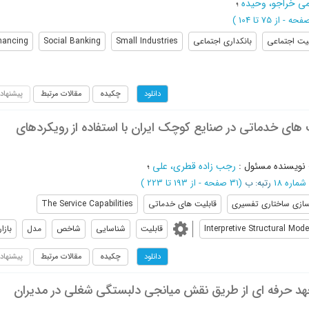
می خراجو، وحیده
؛
از 75 تا 104
)
یت اجتماعی
بانکداری اجتماعی
Small Industries
Social Banking
nancing
چکیده
مقالات مرتبط
پیشنهاد
دانلود
ای خدماتی در صنایع کوچک ایران با استفاده از رویکردهای
نویسنده مسئول
:
رجب زاده قطری، علی
؛
رتبه: ب
(‎31 صفحه -
از 193 تا 223
)
ازی ساختاری تفسیری
قابلیت های خدماتی
The Service Capabilities
Interpretive Structural Mode
قابلیت
شناسایی
شاخص
مدل
بازار
چکیده
مقالات مرتبط
پیشنهاد
دانلود
عهد حرفه ای از طریق نقش میانجی دلبستگی شغلی در مدیران