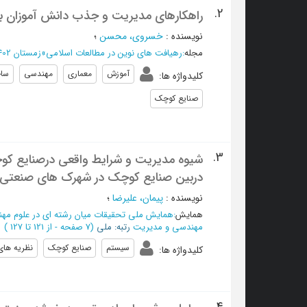
2.
راهکارهای مدیریت و جذب دانش آموزان 
نویسنده
:
خسروی، محسن
؛
مجله
:
رهیافت های نوین در مطالعات اسلامی
»
زمستان 1402 - شماره 17
آموزش
معماری
مهندسی
ساخ
کلیدواژه ها
:
صنایع کوچک
3.
شیوه مدیریت و شرایط واقعی درصنایع کوچ
دربین صنایع کوچک در شهرک های صنعتی آذ
نویسنده
:
پیمان، علیرضا
؛
همایش
:
همایش ملی تحقیقات میان رشته ای در علوم مه
مهندسی و مدیریت
رتبه: ملی
(‎7 صفحه -
از 121 تا 127
)
سیستم
صنایع کوچک
نظریه های
کلیدواژه ها
: