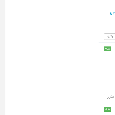
از 364 تا
 دیگران
مقاله
 دیگران
مقاله