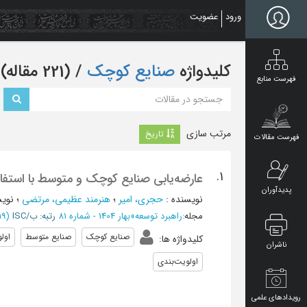
Ski
ورود
عضویت
t
mai
conten
کلیدواژه
صنایع کوچک
‏/ (221 مقاله)
فهرست منابع
مرتب سازی
تاریخ
فهرست مقالات
1.
عارضه‌یابی صنایع کوچک و متوسط با استفاده از مدل cscmp و اولویت بند
پدیدآوران
نویسنده
:
حجری، امیر
؛
هنرمند عظیمی، مرتضی
؛
نوی
مجله
:
راهبرد توسعه
»
بهار 1404 - شماره 81
رتبه: ب/ISC
(‎19 صفحه -
صنایع کوچک
صنایع متوسط
اولو
کلیدواژه ها
:
ناشران
اولویت‌بندی
رویدادهای علمی