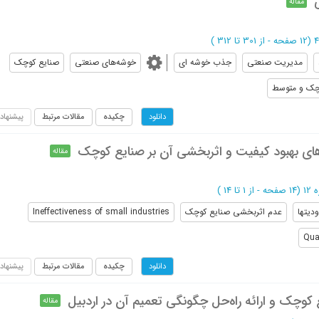
مقاله
(‎12 صفحه -
از 301 تا 312
)
مدیریت صنعتی
جذب خوشه ای
خوشه‌های صنعتی
صنایع کوچک
چک و متوسط
چکیده
مقالات مرتبط
پیشنهاد
دانلود
های بهبود کیفیت و اثربخشی آن بر صنایع کوچک
مقاله
(‎14 صفحه -
از 1 تا 14
)
دیتها
عدم اثربخشی صنایع کوچک
Ineffectiveness of small industries
Qua
چکیده
مقالات مرتبط
پیشنهاد
دانلود
ع کوچک و ارائه راه‌حل چگونگی تعمیم آن در اردبیل
مقاله