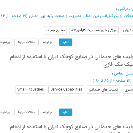
ن، نرگس
؛
قالات اولین کنفرانس بین المللی مدیریت و صنعت
رتبه: بین المللی
(‎19 صفحه -
ديران
ويژگی های شخصیت كارآفرينانه
صنايع كوچک
چکیده
مقالات مرتبط
پیشنهاد
دانلود
ت های خدماتی در صنایع کوچک ایران با استفاده از ادغام
میک مک فازی
قبل، عباس
؛
(‎16 صفحه -
از 65 تا 80
)
سیری
قابلیت های خدماتی
Service Capabilities
Small Industries
چکیده
مقالات مرتبط
پیشنهاد
دانلود
ت های خدماتی در صنایع کوچک ایران با استفاده از ادغام