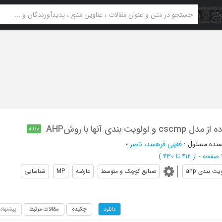
ی آنها با روشAHP
مقاله
سنده مسئول
:
فقهی فرهمند، ناصر
؛
از 412 تا 430
)
یت بندی ahp
صنایع کوچک و متوسط
عارضه
MP
شناسایی
چکیده
مقالات مرتبط
پیشنهاد
دانلود