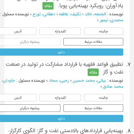
یادآوران: رویکرد بهینه‌یابی پویا.
مقاله
نویسنده
:
الجمعه، خالد
؛
تکلیف، عاطفه
؛
دهقانی، تورج
؛
نویسنده مسئول
:
محمدی، تیمور
؛
چکیده
کلیدواژه
آدرس
مقالات مرتبط
پیشنهاد دیگران
دانلود
تطبیق قواعد فقهیه با قرارداد مشارکت در تولید در صنعت
7.
نفت و گاز
مقاله
نویسنده
:
بیاتی، محمد حسین
؛
رجبی، سجاد
؛
نویسنده مسئول
:
جاودان،
محمد صادق
؛
چکیده
کلیدواژه
آدرس
مقالات مرتبط
پیشنهاد دیگران
دانلود
بهینه‌یابی قراردادهای بالادستی نفت و گاز: الگوی کارگزار-
8.