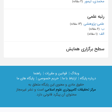
محمدی، تیمور
‏ (2 مقاله)
رتبه علمی
علمی-پژوهشی
‏ (13 مقاله)
ب
‏ (6 مقاله)
الف
‏ (1 مقاله)
سطح برگزاری همایش
وبلاگ |
قوانین و مقررات |
راهنما
درباره پایگاه |
ارتباط با ما |
حریم خصوصی |
پایگاه های ما
حقوق مادی و معنوی اين پايگاه متعلق به
مرکز تحقیقات کامپیوتری علوم اسلامی
است و نشر غیرمجاز
محتوای آن پیگرد قانونی دارد.