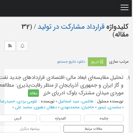
Ski
t
mai
conten
کلیدواژه
قرارداد مشارکت در تولید
‏/ (32
مقاله)
مرتب سازی
دانلود نتایج جستجو
تاریخ
تحلیل مقایسه‌ای ابعاد مالی-اقتصادی قراردادهای جدید نفت
1.
و گاز ایران و جمهوری آذربایجان از منظر رقابت‌پذیری: مطالعه
موردی میدان مشترک بلوک ۱دریای خزر
مقاله
نویسنده مسئول
:
هاشمی، سید اسماعیل
؛
نویسنده
:
علومی یزدی، حمیدرضا
؛
محمدی، تیمور
؛
حاجیان، محمدمهدی
؛
دهقان دهنوی، محمد علی
؛
چکیده
کلیدواژه
آدرس
مقالات مرتبط
پیشنهاد دیگران