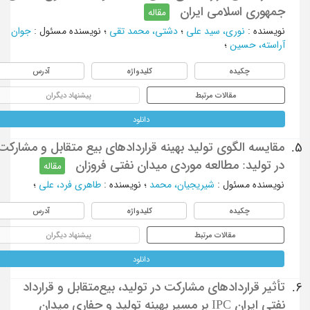
جمهوری اسلامی ایران
مقاله
نویسنده
:
نوری، سید علی
؛
دشتی، محمد تقی
؛
نویسنده مسئول
:
جوان
آراسته، حسین
؛
چکیده
کلیدواژه
آدرس
مقالات مرتبط
پیشنهاد دیگران
دانلود
مقایسه الگوی تولید بهینه قراردادهای بیع متقابل و مشارکت
5.
در تولید: مطالعه موردی میدان نفتی فروزان
مقاله
نویسنده مسئول
:
شیریجیان، محمد
؛
نویسنده
:
طاهری فرد، علی
؛
چکیده
کلیدواژه
آدرس
مقالات مرتبط
پیشنهاد دیگران
دانلود
تأثیر قراردادهای مشارکت در تولید، بیع‌متقابل و قرارداد
6.
نفتی ایران IPC بر مسیر بهینه تولید و حفاری میدان