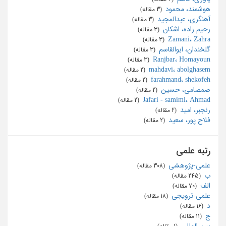
هوشمند، محمود
‏ (3 مقاله)
آهنگری، عبدالمجید
‏ (3 مقاله)
رحیم زاده، اشکان
‏ (3 مقاله)
Zamani، Zahra
‏ (3 مقاله)
گلخندان، ابوالقاسم
‏ (3 مقاله)
Ranjbar، Homayoun
‏ (3 مقاله)
mahdavi، abolghasem
‏ (2 مقاله)
farahmand، shekofeh
‏ (2 مقاله)
صمصامی، حسین
‏ (2 مقاله)
Jafari - samimi، Ahmad
‏ (2 مقاله)
رنجبر، امید
‏ (2 مقاله)
فلاح پور، سعید
‏ (2 مقاله)
رتبه علمی
علمی-پژوهشی
‏ (308 مقاله)
ب
‏ (245 مقاله)
الف
‏ (70 مقاله)
علمی-ترویجی
‏ (18 مقاله)
د
‏ (16 مقاله)
ج
‏ (11 مقاله)
بین المللی