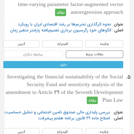
time-varying parameter factor-augmented vector
autoregression approach
مقاله
عنوان
نحوه اثر‌گذاری تحریم‌ها بر رشد اقتصادی ایران با رویکرد
اصلی :
الگو‌های خود رگرسیون برداری تعمیم‌یافته پارامتر متغیر زمان
چکیده
کلیدواژه
آدرس
مقالات مرتبط
پیشنهاد دیگران
دانلود
Investigating the financial sustainability of the Social
5.
Security Fund and sensitivity analysis of the
amendment to Article 29 of the Seventh Development
Plan Law
مقاله
عنوان
بررسی پایداری مالی صندوق تامین اجتماعی و تحلیل حساسیت
اصلی :
اصلاح ماده 29 قانون برنامه هفتم پیشرفت
چکیده
کلیدواژه
آدرس