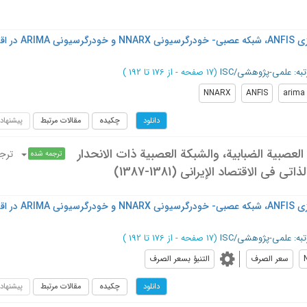
پیش بینی نرخ ارز با مدل های عصبی- فازی ANFIS، شبکه عصبی
تبه: علمی-پژوهشی/ISC
(‎17 صفحه -
از 176 تا 192
)
NNARX
ANFIS
arima
چکیده
مقالات مرتبط
پیشنهاد
دانلود
التنبؤ بسعر الصرف باستخدام نماذج ANFIS العصبية الضبابية، والشبكة العصبية ذات الانحدار
ترج
ترجمه شده
پیش بینی نرخ ارز با مدل های عصبی- فازی ANFIS، شبکه عصبی
تبه: علمی-پژوهشی/ISC
(‎17 صفحه -
از 176 تا 192
)
سعر الصرف
التنبؤ بسعر الصرف
چکیده
مقالات مرتبط
پیشنهاد
دانلود