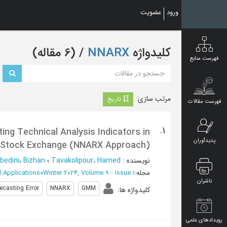
Ski
ورود
عضویت
t
mai
conten
کلیدواژه
NNARX
‏/ (6 مقاله)
فهرست منابع
مرتب سازی
تاریخ
فهرست مقالات
1.
ing Technical Analysis Indicators in
پدیدآوران
 Stock Exchange (NNARX Approach)
نویسنده
:
Tavakolipour، Hamed
؛
bedini، Bizhan
مجله
:
Winter 2024, Volume 9 - Issue 1
»
 Applications
ناشران
ecasting Error
NNARX
GMM
کلیدواژه ها
:
رویدادهای علمی