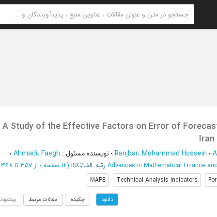
A Study of the Effective Factors on Error of Forecast
Iran
A
؛
Ranjbar، Mohammad Hossein
؛
نویسنده مسئول
:
Ahmadi، Faegh
؛
Advances in Mathematical Finance and
رتبه: الف/ISC
(‎12 صفحه -
از 357 تا 368
MAPE
Technical Analysis Indicators
For
چکیده
مقالات مرتبط
پیشنهاد
دانلود