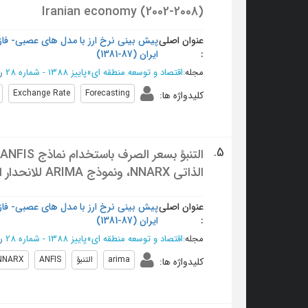
Iranian economy (2002-2008)
عنوان اصلی
:
ایران (87-1381)
مجله
:
اقتصاد و توسعه منطقه ای
»
پاییز 1388 - شماره 28
ر
Exchange Rate
Forecasting
کلیدواژه ها
:
5.
الذاتي NNARX، ونموذج ARIMA للانحدار الذاتي في الاقتصاد الإيراني (1381-1387)
عنوان اصلی
:
ایران (87-1381)
مجله
:
اقتصاد و توسعه منطقه ای
»
پاییز 1388 - شماره 28
ر
arima
التنبؤ
ANFIS
NNARX
کلیدواژه ها
: