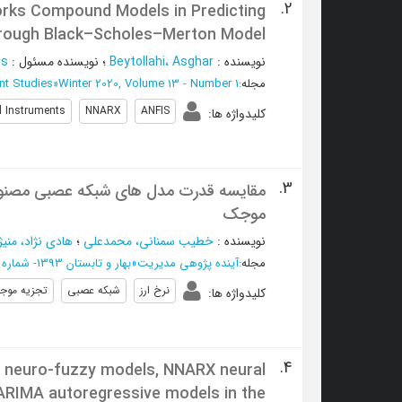
2.
works Compound Models in Predicting
through Black–Scholes–Merton Model
نویسنده
:
Beytollahi، Asghar
؛
نویسنده مسئول
:
is
مجله
:
Winter 2020, Volume 13 - Number 1
»
nt Studies
al Instruments
NNARX
ANFIS
کلیدواژه ها
:
3.
مقایسه قدرت مدل های شبکه عصبی مصنوعی و
موجک
نویسنده
:
خطیب سمنانی، محمدعلی
؛
هادی نژاد، منیژ
مجله
:
آینده پژوهی مدیریت
»
بهار و تابستان 1393- شماره 100
نرخ ارز
شبکه عصبی
تجزیه موج
کلیدواژه ها
:
4.
S neuro-fuzzy models, NNARX neural
ARIMA autoregressive models in the