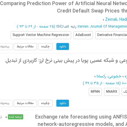
Comparing Prediction Power of Artificial Neural Net
Credit Default Swap Prices 
Zeinali، Had
؛
Iranian Journal Of Manageme
رتبه: الف/ISC
(‎25 صفحه -
از 69 تا 93
)
Support Vector Machine Regression
AdaBoost
Derivative Financi
چکیده
مقالات مرتبط
پیشنهاد
دانلود
 شبکه عصبی پویا در پیش بینی نرخ ارز: کاربردی از تبدیل
ه
؛
خشوعی، رکسانا
؛
(‎15 صفحه -
از 35 تا 49
)
ک
NNARX
MFNN
چکیده
مقالات مرتبط
پیشنهاد
دانلود
Exchange rate forecasting using ANFI
ت
ترجمه شده
network-autoregressive models, and 