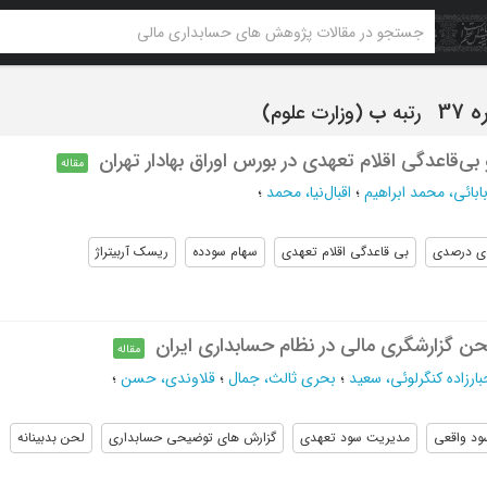
رتبه
ب
(وزارت علوم)
ی‌قاعدگی اقلام تعهدی در بورس اوراق بهادار تهران
مقاله
بابائی، محمد ابراهیم
؛
اقبال‌نیا، محمد
؛
دی درصدی
بی قاعدگی اقلام تعهدی
سهام سودده
ریسک آربیتراژ
حن گزارشگری مالی در نظام حسابداری ایران
مقاله
ارزاده کنگرلوئی، سعید
؛
بحری ثالث، جمال
؛
قلاوندی، حسن
؛
ود واقعی
مدیریت سود تعهدی
گزارش های توضیحی حسابداری
لحن بدبینانه