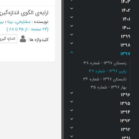
1403
1402
ارایه‌ی الگوی اندازه‌گی
1401
نویسنده
:
مشایخی، بیتا
؛
بیر
1400
(‎24 صفحه -
از 45 تا 68
)
1399
اندازه گیری
کلیدواژه ها
:
1398
1397
زمستان 1397 - شماره 38
پاییز 1397 - شماره 37
تابستان 1397 - شماره 36
بهار 1397 - شماره 35
1396
1395
1394
1393
1392
1391