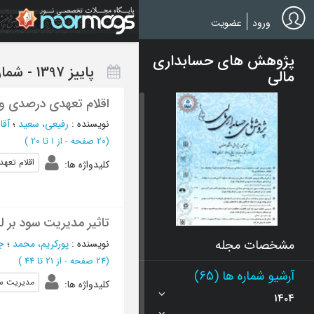
Ski
t
ورود
عضویت
mai
conten
پژوهش های حسابداری
پاییز 1397 - شماره 37
مالی
اقلام تعهدی درصدی و ب
نویسنده
:
رفیعی، سعید
؛
آقا
(‎20 صفحه -
از 1 تا 20
)
اقلام تعه
کلیدواژه ها
:
تاثیر مدیریت سود بر ل
مشخصات مجله
نویسنده
:
پورکریم، محمد
؛
جب
(‎24 صفحه -
از 21 تا 44
)
آرشیو شماره ها (65)
مدیریت س
کلیدواژه ها
:
1404