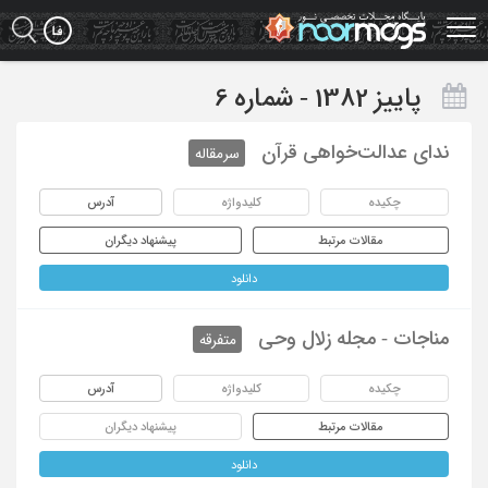
Ski
t
mai
conten
پاییز 1382 - شماره 6
ندای عدالت‌خواهی قرآن
سرمقاله
چکیده
کلیدواژه
آدرس
مقالات مرتبط
پیشنهاد دیگران
دانلود
مناجات - مجله زلال وحی
متفرقه
چکیده
کلیدواژه
آدرس
مقالات مرتبط
پیشنهاد دیگران
دانلود