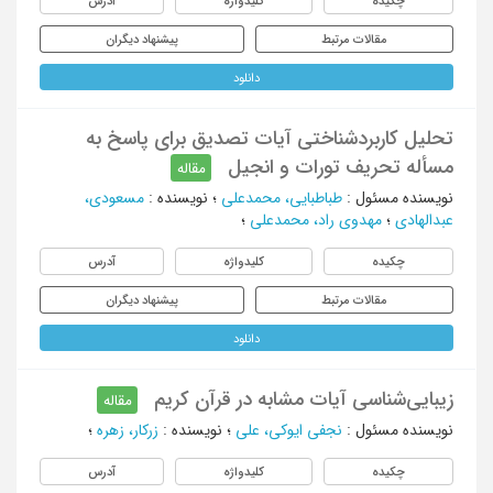
چکیده
کلیدواژه
آدرس
مقالات مرتبط
پیشنهاد دیگران
دانلود
تحلیل کاربردشناختی آیات تصدیق برای پاسخ به
مسأله تحریف تورات و انجیل
مقاله
نویسنده مسئول
:
طباطبایی، محمدعلی
؛
نویسنده
:
مسعودی،
عبدالهادی
؛
مهدوی راد، محمدعلی
؛
چکیده
کلیدواژه
آدرس
مقالات مرتبط
پیشنهاد دیگران
دانلود
زیبایی‌شناسی آیات مشابه در قرآن کریم
مقاله
نویسنده مسئول
:
نجفی ایوکی، علی
؛
نویسنده
:
زرکار، زهره
؛
چکیده
کلیدواژه
آدرس