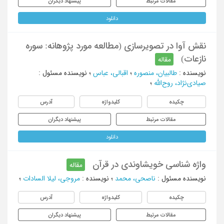
مقالات مرتبط
پیشنهاد دیگران
دانلود
نقش آوا در تصویرسازی (مطالعه مورد پژوهانه: سوره
نازعات)
مقاله
نویسنده
:
طالبیان، منصوره
؛
اقبالی، عباس
؛
نویسنده مسئول
:
صیادی‌نژاد، روح‌الله
؛
چکیده
کلیدواژه
آدرس
مقالات مرتبط
پیشنهاد دیگران
دانلود
واژه شناسی خویشاوندی در قرآن
مقاله
نویسنده مسئول
:
ناصحی، محمد
؛
نویسنده
:
مروجی، لیلا السادات
؛
چکیده
کلیدواژه
آدرس
مقالات مرتبط
پیشنهاد دیگران