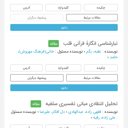
چکیده
کلیدواژه
آدرس
مقالات مرتبط
پیشنهاد دیگران
دانلود
تبارشناسی انگارۀ قرآنی قلب
مقاله
نویسنده
:
عقبه، بگم
؛
نویسنده مسئول
:
خانی(فرهنگ مهروش)،
حامد
؛
چکیده
کلیدواژه
آدرس
مقالات مرتبط
پیشنهاد دیگران
دانلود
تحلیل انتقادی مبانی تفسیری سلفیه
مقاله
نویسنده
:
فقهی زاده، عبدالهادی
؛
دل افکار، علیرضا
؛
نویسنده مسئول
:
علی زاده، رقیه
؛