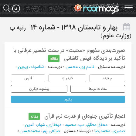
Ski
t
mai
conten
بهار و تابستان 1398 - شماره 14
رتبه
ب
(وزارت علوم)
صورت‌بندی مفهوم «محبت» در سنت تفسیر عرفانی با
تأکید بر دیدگاه فیض کاشانی
مقاله
نویسنده مسئول
:
قاسم پور، محسن
؛
نویسنده
:
شناسوند، پروین
؛
چکیده
کلیدواژه
آدرس
مقالات مرتبط
پیشنهاد دیگران
دانلود
اعجاز تأثیری جلوه‌ای از قدرت نرم قرآن
مقاله
نویسنده
:
محقق مطلق، سید محمود
؛
ذوفقاری، شهاب الدین
؛
ضمیری، محمدرضا
؛
نویسنده مسئول
:
صانعی پور، محمدحسن
؛