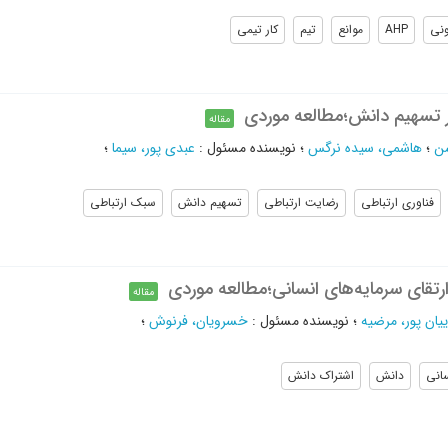
نی
AHP
موانع
تیم
کار تیمی
بر تسهیم دانش؛مطالعه موردی
مقاله
سن
؛
هاشمی، سیده نرگس
؛
نویسنده مسئول
:
عبدی پور، سیما
؛
فناوری ارتباطی
رضایت ارتباطی
تسهیم دانش
سبک ارتباطی
ارتقای سرمایه‌های انسانی؛مطالعه موردی
مقاله
ايیان پور، مرضیه
؛
نویسنده مسئول
:
خسرویان، فرنوش
؛
سانی
دانش
اشتراک دانش