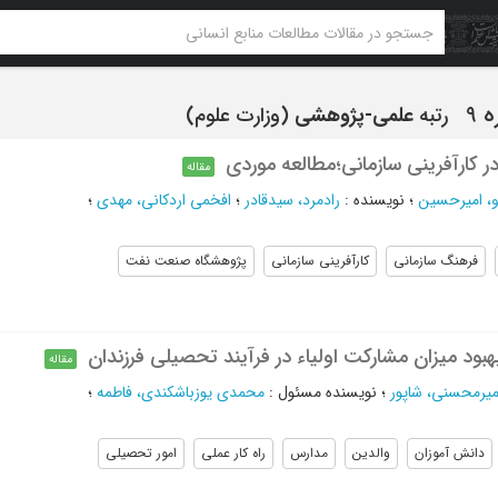
رتبه
علمی-پژوهشی
(وزارت علوم)
 کارآفرینی سازمانی؛مطالعه موردی
مقاله
و، امیرحسین
؛
نویسنده
:
رادمرد، سیدقادر
؛
افخمی اردکانی، مهدی
؛
فرهنگ سازمانی
کارآفرینی سازمانی
پژوهشگاه صنعت نفت
هبود میزان مشارکت اولیاء در فرآیند تحصیلی فرزندان
مقاله
میرمحسنی، شاپور
؛
نویسنده مسئول
:
محمدی یوزباشکندی، فاطمه
؛
دانش آموزان
والدین
مدارس
راه کار عملی
امور تحصیلی