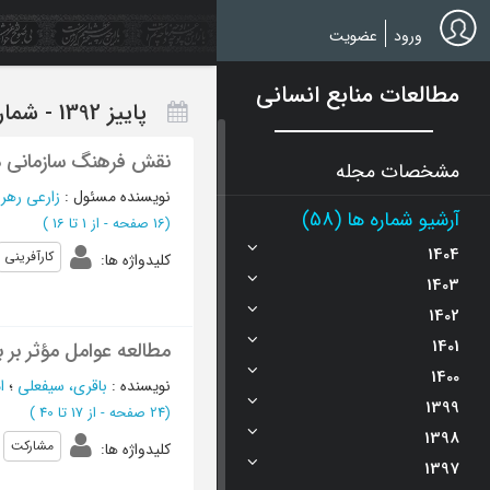
Ski
t
ورود
عضویت
mai
conten
مطالعات منابع انسانی
پاییز 1392 - شماره 9
نقش فرهنگ سازمانی در
مشخصات مجله
نویسنده مسئول
:
زارعی رهر
آرشیو شماره ها (58)
(‎16 صفحه -
از 1 تا 16
)
1404
کارآفرینی
کلیدواژه ها
:
1403
1402
1401
مطالعه عوامل مؤثر بر ب
1400
نویسنده
:
باقری، سیفعلی
؛
ا
1399
(‎24 صفحه -
از 17 تا 40
)
1398
مشارکت
کلیدواژه ها
:
1397