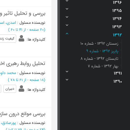
1396
1395
بررسی و تحلیل تاثیر و
1394
نویسنده مسئول
:
اسدی، اسم
1393
(‎20 صفحه -
از 41 تا 60
)
1392
کیفیت زند
کلیدواژه ها
:
زمستان 1392 - شماره 10
پاییز 1392 - شماره 9
تابستان 1392 - شماره 8
تحلیل روابط رهبری اخ
بهار 1392 - شماره 7
نویسنده مسئول
:
محمد داود
1391
(‎18 صفحه -
از 61 تا 78
)
1390
دبیران
کلیدواژه ها
:
بررسی موانع درون سازمانی
نویسنده مسئول
:
پورصادق، 
(‎24 صفحه -
از 79 تا 102
)