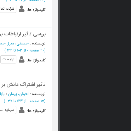
شرکت تعاو
کلیدواژه ها
:
بررسی تاثیر ارتباطات 
نویسنده
:
حسینی، میرزا ح
(‎20 صفحه -
از 103 تا 122
)
ارتباطات
کلیدواژه ها
:
تاثیر اشتراک دانش بر 
نویسنده
:
اخوان، پیمان
؛
باب
(‎15 صفحه -
از 123 تا 137
)
سرمایه ان
کلیدواژه ها
: