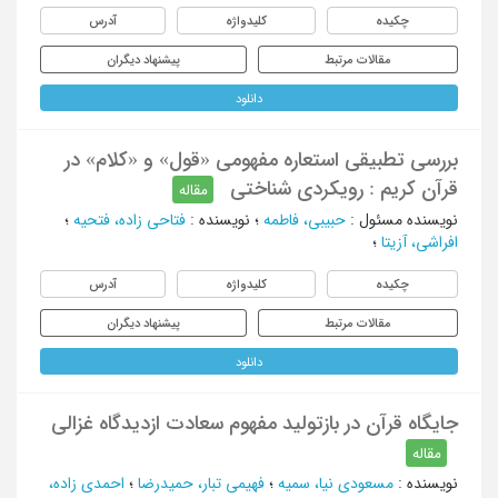
چکیده
کلیدواژه
آدرس
مقالات مرتبط
پیشنهاد دیگران
دانلود
بررسی تطبیقی استعاره مفهومی «قول» و «کلام» در
قرآن کریم : رویکردی شناختی
مقاله
نویسنده مسئول
:
حبیبی، فاطمه
؛
نویسنده
:
فتاحی زاده، فتحیه
؛
افراشی، آزیتا
؛
چکیده
کلیدواژه
آدرس
مقالات مرتبط
پیشنهاد دیگران
دانلود
جایگاه قرآن در بازتولید مفهوم سعادت ازدیدگاه غزالی
مقاله
نویسنده
:
مسعودی نیا، سمیه
؛
فهیمی تبار، حمیدرضا
؛
احمدی زاده،