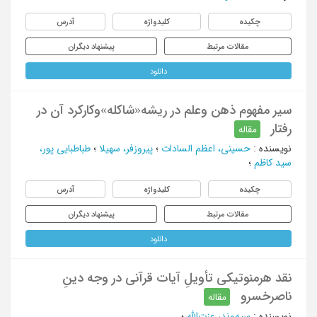
چکیده
کلیدواژه
آدرس
مقالات مرتبط
پیشنهاد دیگران
دانلود
سیر مفهوم ذهن وعلم در ریشه«شاکله»وکارکرد آن در
رفتار
مقاله
نویسنده
:
حسینی، اعظم السادات
؛
پیروزفر، سهیلا
؛
طباطبایی پور،
سید کاظم
؛
چکیده
کلیدواژه
آدرس
مقالات مرتبط
پیشنهاد دیگران
دانلود
نقد هرمنوتیکی تأویلِ آیات قرآنی در وجه دینِ
ناصرخسرو
مقاله
نویسنده
:
سپه‌وند، عزت‌الله
؛