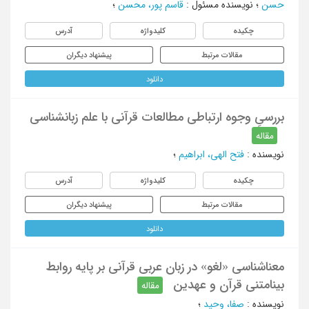
حسن
؛
نویسنده مسئول
:
قاسم پور، محسن
؛
چکیده
کلیدواژه
آدرس
مقالات مرتبط
پیشنهاد دیگران
دانلود
بررسیِ وجوه ارتباطی مطالعات قرآنی با علم زبانشناسی
مقاله
نویسنده
:
فتح الهی، ابراهیم
؛
چکیده
کلیدواژه
آدرس
مقالات مرتبط
پیشنهاد دیگران
دانلود
معناشناسی «لغو» در زبان عربی قرآنی بر پایه روابط
بینامتنی قرآن و عهدین
مقاله
نویسنده
:
صفا، وحید
؛