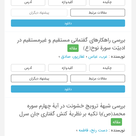
چکیده
کلیدواژه
آدرس
مقالات مرتبط
پیشنهاد دیگران
دانلود
بررسی راهکارهای گفتمانی مستقیم و غیرمستقیم در
ادبیّت سورة نوح(ع)
مقاله
نویسنده
:
عرب، عباس
؛
غفارپور، صادق
؛
چکیده
کلیدواژه
آدرس
مقالات مرتبط
پیشنهاد دیگران
دانلود
بررسی شبهۀ ترویج خشونت در آیۀ چهارم سوره
محمد(ص)با تکیه بر نظریۀ کنش گفتاری جان سرل
مقاله
نویسنده
:
دست رنج، فاطمه
؛