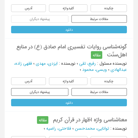
چکیده
کلیدواژه
آدرس
مقالات مرتبط
پیشنهاد دیگران
دانلود
گونه‌شناسی روایات تفسیری امام صادق (ع) در منابع
اهل‌سنّت
مقاله
نویسنده مسئول
:
رفیع، تقی
؛
نویسنده
:
ایزدی، مهدی
؛
فقهی زاده،
عبدالهادی
؛
ویسی، محمود
؛
چکیده
کلیدواژه
آدرس
مقالات مرتبط
پیشنهاد دیگران
دانلود
معناشناسی واژه اظهار در قرآن کریم
مقاله
نویسنده
:
توانایی، محمدحسن
؛
فلاحتی، راضیه
؛