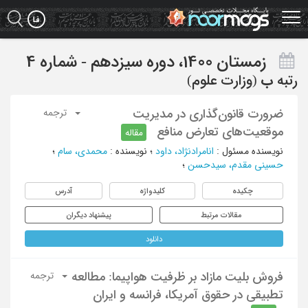
Ski
t
mai
conten
زمستان 1400، دوره سیزدهم - شماره 4
رتبه
ب
(وزارت علوم)
ضرورت قانون‌گذاری در مدیریت
ترجمه
موقعیت‌های تعارض منافع
مقاله
نویسنده مسئول
:
انامرادنژاد، داود
؛
نویسنده
:
محمدی، سام
؛
حسینی مقدم، سیدحسن
؛
چکیده
کلیدواژه
آدرس
مقالات مرتبط
پیشنهاد دیگران
دانلود
فروش بلیت مازاد بر ظرفیت هواپیما: مطالعه
ترجمه
تطبیقی در حقوق آمریکا، فرانسه و ایران