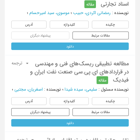
اسناد تجارتی
مقاله
نویسنده
:
رمضانی اکردی، حبیب
؛
موسوی، سید امیرحسام
؛
چکیده
کلیدواژه
آدرس
مقالات مرتبط
پیشنهاد دیگران
دانلود
مطالعه تطبیقی ریسک‌های فنی و مهندسی
ترجمه
در قراردادهای ای.پی.سی صنعت نفت ایران و
فیدیک
مقاله
نویسنده مسئول
:
سلیمی، سیده‫ شیدا
؛
نویسنده
:
اصغریان، مجتبی
؛
چکیده
کلیدواژه
آدرس
مقالات مرتبط
پیشنهاد دیگران
دانلود
ترجمه