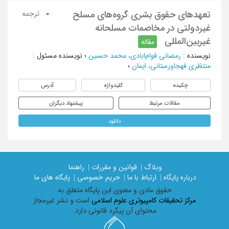
تعهدهای حقوق بشری گروه‌های مسلح
ترجمه
غیردولتی در مخاصمات مسلحانه
غیربین‌المللی
مقاله
نویسنده
:
رمضانی قوام‌ابادی، محمد حسین
؛
نویسنده مسئول
:
منتظری فهجاورستانی، ایمان
؛
چکیده
کلیدواژه
آدرس
مقالات مرتبط
پیشنهاد دیگران
دانلود
وبلاگ |
قوانین و مقررات |
راهنما
درباره پایگاه |
ارتباط با ما |
حریم خصوصی |
پایگاه های ما
حقوق مادی و معنوی اين پايگاه متعلق به
مرکز تحقیقات کامپیوتری علوم اسلامی
است و نشر غیرمجاز
محتوای آن پیگرد قانونی دارد.