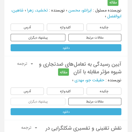
مقاله
نویسنده مسئول
:
ایزانلو، محسن
؛
نویسنده
:
تخشید، زهرا
؛
شاهین،
ابوالفضل
؛
چکیده
کلیدواژه
آدرس
مقالات مرتبط
پیشنهاد دیگران
دانلود
آیین رسیدگی به تعامل‌های ضد‌تجاری و
ترجمه
شیوه مؤثر مقابله با آنان
مقاله
نویسنده
:
حقیقت جو، مهدی
؛
چکیده
کلیدواژه
آدرس
مقالات مرتبط
پیشنهاد دیگران
دانلود
نقش تقنینی و تفسیری شکلگرایی در
ترجمه