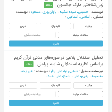
زبان‌شناختی مارک جانسون
مقاله
نویسنده
:
حسینی، سیده سکینه
؛
باوان‌پوری، مسعود
؛
نویسنده
مسئول
:
اسلامی، اسماعیل
؛
چکیده
کلیدواژه
آدرس
مقالات مرتبط
پیشنهاد دیگران
دانلود
تحلیل استدلال بلاغی در سوره‌های مدنی قرآن کریم
براساس نظریه استدلالی شاییم پرلمان
مقاله
نویسنده مسئول
:
طاهری نیا، علی باقر
؛
نویسنده
:
تقی زاده،
معصومه
؛
بدری، علی
؛
ناصح، علی احمد
؛
چکیده
کلیدواژه
آدرس
مقالات مرتبط
پیشنهاد دیگران
دانلود