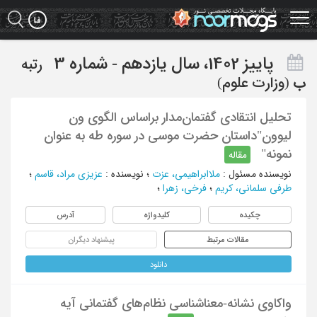
Ski
t
mai
conten
پاییز 1402، سال یازدهم - شماره 3
رتبه
ب
(وزارت علوم)
تحلیل انتقادی گفتمان‌مدار براساس الگوی ون
لیوون"داستان حضرت موسی در سوره طه به عنوان
نمونه"
مقاله
نویسنده مسئول
:
ملاابراهیمی، عزت
؛
نویسنده
:
عزیزی مراد، قاسم
؛
طرفی سلمانی، کریم
؛
فرخی، زهرا
؛
چکیده
کلیدواژه
آدرس
مقالات مرتبط
پیشنهاد دیگران
دانلود
واکاوی نشانه-معناشناسی نظام‌های گفتمانی آیه