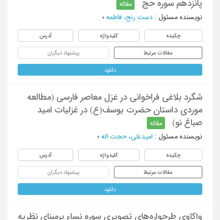
پانزدهم سوره حج
مقاله
نویسنده مسئول
:
دست رنج، فاطمه
؛
چکیده
کلیدواژه
آدرس
مقالات مرتبط
پیشنهاد دیگران
دانلود
شگرد بلاغی فراخوانی در غزل معاصر فارسی (مطالعه
موردی داستان حضرت یوسف(ع) در غزلیات امید
صباغ نو)
مقاله
نویسنده مسئول
:
امیدعلی، حجت اله
؛
چکیده
کلیدواژه
آدرس
مقالات مرتبط
پیشنهاد دیگران
دانلود
واکاوی طرحواره‌های تصویری سوره نساء برمبنای نظریه