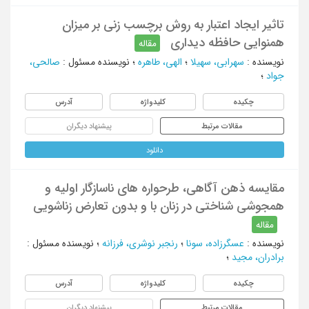
تاثیر ایجاد اعتبار به روش برچسب زنی بر میزان
همنوایی حافظه دیداری
مقاله
نویسنده
:
سهرابی، سهیلا
؛
الهی، طاهره
؛
نویسنده مسئول
:
صالحی،
جواد
؛
چکیده
کلیدواژه
آدرس
مقالات مرتبط
پیشنهاد دیگران
دانلود
مقایسه ذهن آگاهی، طرحواره های ناسازگار اولیه و
همجوشی شناختی در زنان با و بدون تعارض زناشویی
مقاله
نویسنده
:
عسگرزاده، سونا
؛
رنجبر نوشری، فرزانه
؛
نویسنده مسئول
:
برادران، مجید
؛
چکیده
کلیدواژه
آدرس
مقالات مرتبط
پیشنهاد دیگران