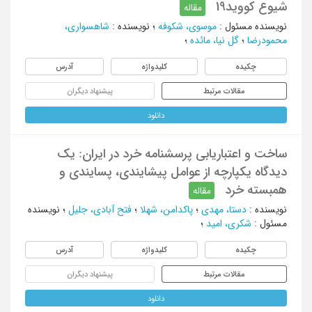
شیوع کووید19
مقاله
نویسنده مسئول
:
موسوی، شکوفه
؛
نویسنده
:
شاهسواری،
محمودرضا
؛
گل نیا، مائده
؛
چکیده
کلیدواژه
آدرس
مقالات مرتبط
پیشنهاد دیگران
دانلود
ساخت و اعتباریابی پرسشنامه خرد در ایران: یک
دیدگاه یکپارچه از عوامل پیشایندی، پسایندی و
همبسته خرد
مقاله
نویسنده
:
دستا، مهدی
؛
پاکدامن، شهلا
؛
فتح آبادی، جلیل
؛
نویسنده
مسئول
:
شکری، امید
؛
چکیده
کلیدواژه
آدرس
مقالات مرتبط
پیشنهاد دیگران
دانلود