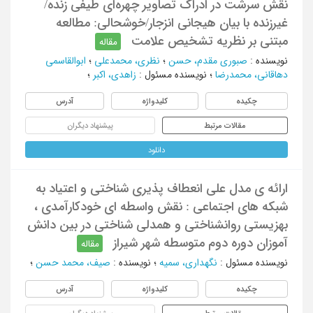
نقش سرشت در ادراک تصاویر چهره‌ای طیفی زنده/
غیرزنده با بیان هیجانی انزجار/خوشحالی: مطالعه
مبتنی بر نظریه تشخیص علامت
مقاله
نویسنده
:
صبوری مقدم، حسن
؛
نظری، محمدعلی
؛
ابوالقاسمی
دهاقانی، محمدرضا
؛
نویسنده مسئول
:
زاهدی، اکبر
؛
چکیده
کلیدواژه
آدرس
مقالات مرتبط
پیشنهاد دیگران
دانلود
ارائه ی مدل علی انعطاف پذیری شناختی و اعتیاد به
شبکه های اجتماعی : نقش واسطه ای خودکارآمدی ،
بهزیستی روانشناختی و همدلی شناختی در بین دانش
آموزان دوره دوم متوسطه شهر شیراز
مقاله
نویسنده مسئول
:
نگهداری، سمیه
؛
نویسنده
:
صیف، محمد حسن
؛
چکیده
کلیدواژه
آدرس