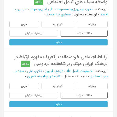
واسطه سبک های تبادل اجتماعی
مقاله
نویسنده
:
تدریس تیریزی، معصومه
؛
علی اکبری، مهناز
؛
علی پور،
احمد
؛
نویسنده مسئول
:
صفاری نیا، مجید
؛
چکیده
کلیدواژه
آدرس
مقالات مرتبط
پیشنهاد دیگران
دانلود
ارتباط اجتماعی خردمندانه؛ بازتعریف مفهوم ارتباط در
فرهنگ ایرانی مبتنی بر شاهنامه فردوسی
مقاله
نویسنده
:
حسنوند، فضل الله
؛
درتاج، فریبرز
؛
دلاور، علی
؛
سعدی
پور، اسماعیل
؛
نویسنده مسئول
:
شیوندی چلیچه، کامران
؛
چکیده
کلیدواژه
آدرس
مقالات مرتبط
پیشنهاد دیگران
دانلود