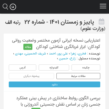
Ski
t
mai
conten
پاییز و زمستان 1401 - شماره 22
رتبه
الف
(وزارت علوم)
اعتباریابی نسخه ایرانی آزمون مختصر وضعیت روانی
کودکان: ابزار غربالگری شناختی کودکان
مقاله
نویسنده
:
فخری، زهرا
؛
علی پور، احمد
؛
شریف الحسینی، مهدی
؛
نویسنده مسئول
:
زارع، حسین
؛
چکیده
کلیدواژه
آدرس
مقالات مرتبط
پیشنهاد دیگران
دانلود
بررسی الگوی روابط ساختاری در پیش بینی عملکرد
جنسی زنان بر اساس نقش جنسیتی آندروژنی با