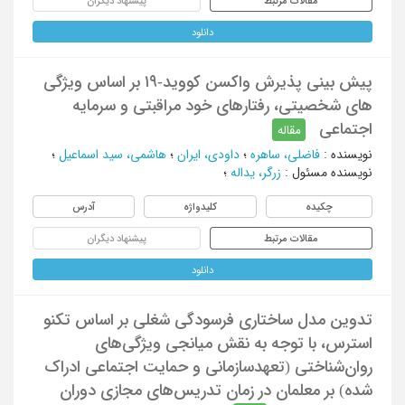
مقالات مرتبط
پیشنهاد دیگران
دانلود
پیش بینی پذیرش واکسن کووید-۱۹ بر اساس ویژگی
های شخصیتی، رفتارهای خود مراقبتی و سرمایه
اجتماعی
مقاله
نویسنده
:
فاضلی، ساهره
؛
داودی، ایران
؛
هاشمی، سید اسماعیل
؛
نویسنده مسئول
:
زرگر، یداله
؛
چکیده
کلیدواژه
آدرس
مقالات مرتبط
پیشنهاد دیگران
دانلود
تدوین مدل ساختاری فرسودگی شغلی بر اساس تکنو
استرس، با توجه به نقش میانجی ویژگی‌‏های
روان‌‏شناختی (تعهدسازمانی و حمایت اجتماعی ادراک
شده) بر معلمان در زمان تدریس‌‏های مجازی دوران