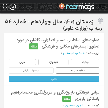
Ski
t
mai
conten
زمستان 1401، سال چهاردهم - شماره 54
رتبه
ب
(وزارت علوم)
عمارت‌های سلطنتی مسیر اصفهان- کاشان در دوره
صفوی: بسترهای مکانی و فرهنگی
مقاله
نویسنده
:
احمدی، عباسعلی
؛
چکیده
کلیدواژه
آدرس
مقالات مرتبط
پیشنهاد دیگران
دانلود
مبانی فرهنگی تاریخ‌‌نگری و تاریخ‌نگاری محمدابراهیم
باستانی پاریزی
مقاله
نویسنده
:
آبادیان، حسین
؛