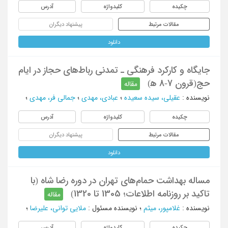
چکیده
کلیدواژه
آدرس
مقالات مرتبط
پیشنهاد دیگران
دانلود
جایگاه و کارکرد فرهنگی ـ‌ تمدنی رباط‌های حجاز در ایام
حج(قرون 7-8 ه‍)
مقاله
نویسنده
:
عقیلی، سیده سعیده
؛
عبادی، مهدی
؛
جمالی فر، مهدی
؛
چکیده
کلیدواژه
آدرس
مقالات مرتبط
پیشنهاد دیگران
دانلود
مساله بهداشت حمام‌های تهران در دوره رضا شاه (با
تاکید بر روزنامه اطلاعات؛ 1305 تا 1320)
مقاله
نویسنده
:
غلامپور، میثم
؛
نویسنده مسئول
:
ملایی توانی، علیرضا
؛
چکیده
کلیدواژه
آدرس