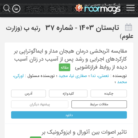
Ski
t
mai
conten
تابستان 1403 - شماره 37
رتبه
ب
(وزارت
علوم)
مقایسه اثربخشی درمان هیجان مدار و ایماگوتراپی بر
کارکردهای اجرایی و رشد پس از آسیب در زنان آسیب
دیده از روابط فرازناشویی
مقاله
نویسنده
:
نعمتی، ندا
؛
صفاری نیا، مجید
؛
نویسنده مسئول
:
اورکی،
محمد
؛
چکیده
کلیدواژه
آدرس
مقالات مرتبط
پیشنهاد دیگران
دانلود
تاثیر اصوات بین آئورال و ایزوکرونیک بر