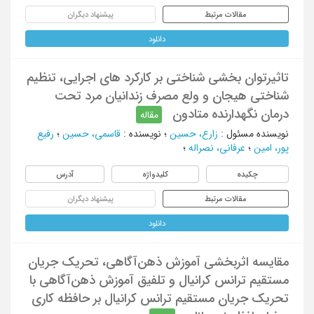
مقالات مرتبط
پیشنهاد دیگران
دانلود
تاثیرتوان بخشی شناختی بر کارکرد های اجرایی، تنظیم
شناختی هیجان و ولع مصرف زندانیان مرد تحت
درمان نگهدارنده متادون
مقاله
نویسنده مسئول
:
زارع، حسین
؛
نویسنده
:
قاسمی، حسین
؛
رفیع
پور، امین
؛
عرفانی، نصراله
؛
چکیده
کلیدواژه
آدرس
مقالات مرتبط
پیشنهاد دیگران
دانلود
مقایسه اثربخشی آموزش ذهن‌آگاهی، تحریک جریان
مستقیم ترانس کرانیال و تلفیق آموزش ذهن‌آگاهی با
تحریک جریان مستقیم ترانس کرانیال بر حافظه کاری