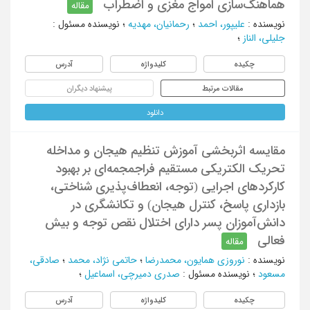
هماهنگ‌سازی امواج مغزی و اضطراب
مقاله
نویسنده
:
علیپور، احمد
؛
رحمانیان، مهدیه
؛
نویسنده مسئول
:
جلیلی، الناز
؛
چکیده
کلیدواژه
آدرس
مقالات مرتبط
پیشنهاد دیگران
دانلود
مقایسه اثربخشی آموزش تنظیم هیجان و مداخله
تحریک الکتریکی مستقیم فراجمجمه‌ای بر بهبود
کارکردهای اجرایی (توجه، انعطاف‌پذیری شناختی،
بازداری پاسخ، کنترل هیجان) و تکانشگری در
دانش‌آموزان پسر دارای اختلال نقص توجه و بیش
فعالی
مقاله
نویسنده
:
نوروزی همایون، محمدرضا
؛
حاتمی نژاد، محمد
؛
صادقی،
مسعود
؛
نویسنده مسئول
:
صدری دمیرچی، اسماعیل
؛
چکیده
کلیدواژه
آدرس