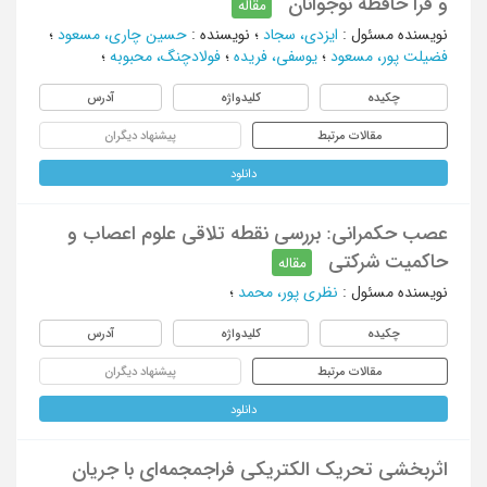
و فرا حافظه نوجوانان
مقاله
نویسنده مسئول
:
ایزدی، سجاد
؛
نویسنده
:
حسین چاری، مسعود
؛
فضیلت پور، مسعود
؛
یوسفی، فریده
؛
فولادچنگ، محبوبه
؛
چکیده
کلیدواژه
آدرس
مقالات مرتبط
پیشنهاد دیگران
دانلود
عصب حکمرانی: بررسی نقطه تلاقی علوم اعصاب و
حاکمیت شرکتی
مقاله
نویسنده مسئول
:
نظری پور، محمد
؛
چکیده
کلیدواژه
آدرس
مقالات مرتبط
پیشنهاد دیگران
دانلود
اثربخشی تحریک الکتریکی فراجمجمه‌ای با جریان