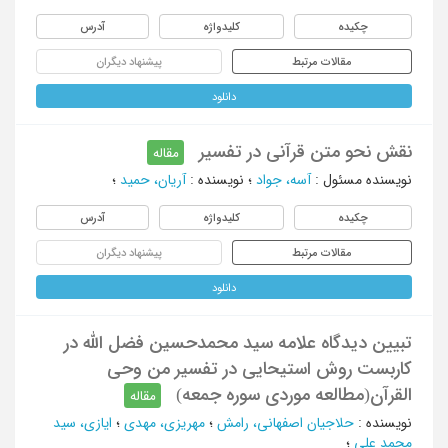
چکیده
کلیدواژه
آدرس
مقالات مرتبط
پیشنهاد دیگران
دانلود
نقش نحو متن قرآنی در تفسیر
مقاله
نویسنده مسئول
:
آسه، جواد
؛
نویسنده
:
آریان، حمید
؛
چکیده
کلیدواژه
آدرس
مقالات مرتبط
پیشنهاد دیگران
دانلود
تبیین دیدگاه علامه سید محمدحسین فضل الله در
کاربست روش استیحایی در تفسیر من وحی
القرآن(مطالعه موردی سوره جمعه)
مقاله
نویسنده
:
حلاجیان اصفهانی، رامش
؛
مهریزی، مهدی
؛
ایازی، سید
محمد علی
؛