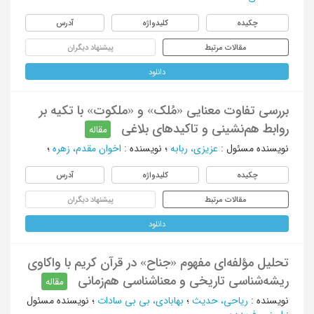
چکیده
کلیدواژه
آدرس
مقالات مرتبط
پیشنهاد دیگران
دانلود
بررسی تفاوت معنایی «مُلک» و «ملکوت» با تکیه بر
روابط هم‌نشینی و تاکیدهای بلاغی
مقاله
نویسنده مسئول
:
عزیزی، ربابه
؛
نویسنده
:
اخوان مقدم، زهره
؛
چکیده
کلیدواژه
آدرس
مقالات مرتبط
پیشنهاد دیگران
دانلود
تحلیل مؤلفه‌ای مفهوم «جناح» در قرآن کریم با واکاوی
ریشه‌شناسی تاریخی و معناشناسی هم‌زمانی
مقاله
نویسنده
:
ریاحی، حدیث
؛
بهابادی، بی بی سادات
؛
نویسنده مسئول