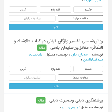
:
امینی، فریده
؛
چکیده
کلیدواژه
آدرس
مقالات مرتبط
پیشنهاد دیگران
دانلود
روش‌شناسی تفسیر واژگان قرآنی در کتاب «الاشباه و
النظائر» مقاتل‌بن‌سلیمان بلخی
مقاله
نویسنده
:
اسدیان، داود
؛
نویسنده مسئول
:
علیانسب،
سیدضیاءالدین
؛
چکیده
کلیدواژه
آدرس
مقالات مرتبط
پیشنهاد دیگران
دانلود
روشنفکری دینی وبصیرت دینی
مقاله
نویسنده مسئول
:
پریمی، علی
؛