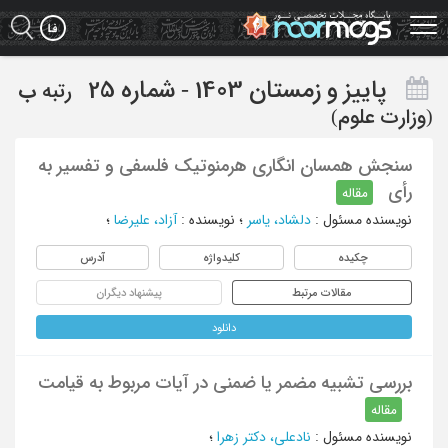
Ski
t
mai
conten
پاییز و زمستان 1403 - شماره 25
رتبه
ب
(وزارت علوم)
سنجش همسان انگاری هرمنوتیک فلسفی و تفسیر به
رأی
مقاله
نویسنده مسئول
:
دلشاد، یاسر
؛
نویسنده
:
آزاد، علیرضا
؛
چکیده
کلیدواژه
آدرس
مقالات مرتبط
پیشنهاد دیگران
دانلود
بررسی تشبیه مضمر یا ضمنی در آیات مربوط به قیامت
مقاله
نویسنده مسئول
:
نادعلی، دکتر زهرا
؛