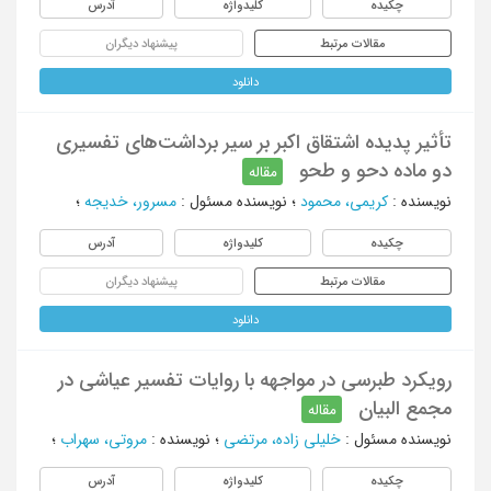
چکیده
کلیدواژه
آدرس
مقالات مرتبط
پیشنهاد دیگران
دانلود
تأثیر پدیده اشتقاق اکبر بر سیر برداشت‌های تفسیری
دو ماده دحو و طحو
مقاله
نویسنده
:
کریمی، محمود
؛
نویسنده مسئول
:
مسرور، خدیجه
؛
چکیده
کلیدواژه
آدرس
مقالات مرتبط
پیشنهاد دیگران
دانلود
رویکرد طبرسی در مواجهه با روایات تفسیر عیاشی در
مجمع البیان
مقاله
نویسنده مسئول
:
خلیلی زاده، مرتضی
؛
نویسنده
:
مروتی، سهراب
؛
چکیده
کلیدواژه
آدرس