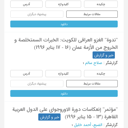
چکیده
کلیدواژه
آدرس
مقالات مرتبط
پیشنهاد دیگران
دانلود
"ندوة" الغزو العراقی للکویت: الخبرات السمتخلصة و
الخروج من الأزمة عمان (16 - 17 ینایر 1996)
خبر و گزارش
گزارشگر
:
صلاح سالم
؛
چکیده
کلیدواژه
آدرس
مقالات مرتبط
پیشنهاد دیگران
دانلود
"مؤتمر" إنعکاسات دورة الاوروجوای علی الدول العربیة
القاهرة (13 - 15 ینایر 1996)
خبر و گزارش
گزارشگر
:
الضبع، أحمد خلیل
؛