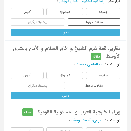
گزارشگر
:
رشا عبدالحکیم
؛
حنان دویدار
؛
چکیده
کلیدواژه
آدرس
مقالات مرتبط
پیشنهاد دیگران
دانلود
تقاریر: قمة شرم الشیخ و آفاق السلام و الأمن بالشرق
الأوسط
مقاله
نویسنده
:
عبدالعاطی محمد
؛
چکیده
کلیدواژه
آدرس
مقالات مرتبط
پیشنهاد دیگران
دانلود
وزراء الخارجیة العرب و المسئولیة القومیة
مقاله
نویسنده
:
القرعی، أحمد یوسف
؛