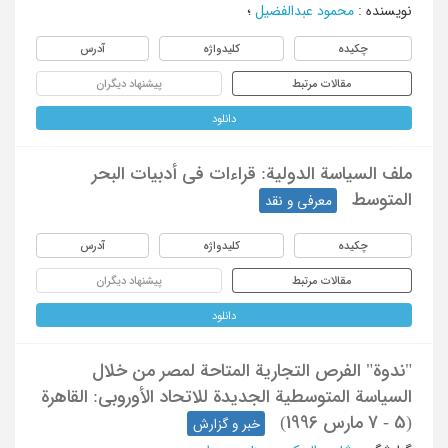
نویسنده
:
محمود عبدالفضیل
؛
چکیده
کلیدواژه
آدرس
مقالات مرتبط
پیشنهاد دیگران
دانلود
ملف السیاسة الدولیة: قراءات فی أدبیات البحر
المتوسط
معرفی و نقد
چکیده
کلیدواژه
آدرس
مقالات مرتبط
پیشنهاد دیگران
دانلود
"ندوة" الفرص التجاریة المتاحة لمصر من خلال
السیاسة المتوسطیة الجدیدة للاتحاد الأوروبی: القاهرة
(5 - 7 مارس 1996)
خبر و گزارش