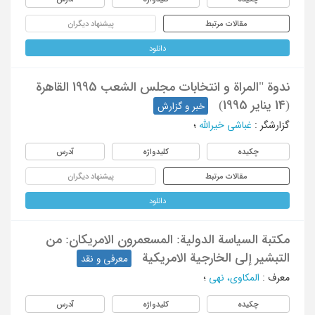
مقالات مرتبط
پیشنهاد دیگران
دانلود
ندوة "المراة و انتخابات مجلس الشعب 1995 القاهرة
(14 ینایر 1995)
خبر و گزارش
گزارشگر
:
غباشی خیرالله
؛
چکیده
کلیدواژه
آدرس
مقالات مرتبط
پیشنهاد دیگران
دانلود
مکتبة السیاسة الدولیة: المسعمرون الامریکان: من
التبشیر إلی الخارجیة الامریکیة
معرفی و نقد
معرف
:
المکاوی، نهی
؛
چکیده
کلیدواژه
آدرس