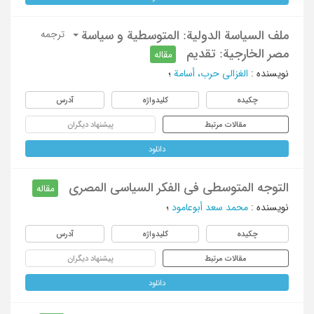
ملف السیاسة الدولیة: المتوسطیة و سیاسة
ترجمه
مصر الخارجیة: تقدیم
مقاله
نویسنده
:
الغزالی حرب، أسامة
؛
چکیده
کلیدواژه
آدرس
مقالات مرتبط
پیشنهاد دیگران
دانلود
التوجه المتوسطی فی الفکر السیاسی المصری
مقاله
نویسنده
:
محمد سعد أبوعامود
؛
چکیده
کلیدواژه
آدرس
مقالات مرتبط
پیشنهاد دیگران
دانلود