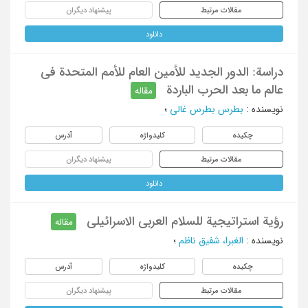
مقالات مرتبط
پیشنهاد دیگران
دانلود
دراسة: الدور الجدید للأمین العام للأمم المتحدة فی
عالم ما بعد الحرب الباردة
مقاله
نویسنده
:
بطرس بطرس غالی
؛
چکیده
کلیدواژه
آدرس
مقالات مرتبط
پیشنهاد دیگران
دانلود
رؤیة استراتیجیة للسلام العربی الاسرائیلی
مقاله
نویسنده
:
الغبرا، شفیق ناظم
؛
چکیده
کلیدواژه
آدرس
مقالات مرتبط
پیشنهاد دیگران