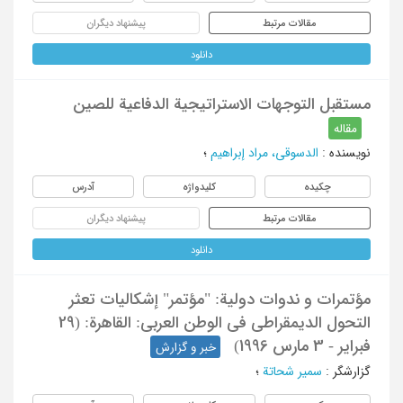
مقالات مرتبط
پیشنهاد دیگران
دانلود
مستقبل التوجهات الاستراتیجیة الدفاعیة للصین
مقاله
نویسنده
:
الدسوقی، مراد إبراهیم
؛
چکیده
کلیدواژه
آدرس
مقالات مرتبط
پیشنهاد دیگران
دانلود
مؤتمرات و ندوات دولیة: "مؤتمر" إشکالیات تعثر
التحول الدیمقراطی فی الوطن العربی: القاهرة: (29
فبرایر - 3 مارس 1996)
خبر و گزارش
گزارشگر
:
سمیر شحاتة
؛