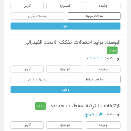
چکیده
کلیدواژه
آدرس
مقالات مرتبط
پیشنهاد دیگران
دانلود
البوسنة: تزاید احتمالات تفکک الاتحاد الفیدرالی
مقاله
نویسنده
:
عماد جاد
؛
چکیده
کلیدواژه
آدرس
مقالات مرتبط
پیشنهاد دیگران
دانلود
الانتخابات الترکیة: معطیات جدیدة
مقاله
نویسنده
:
طارق حروج
؛
چکیده
کلیدواژه
آدرس