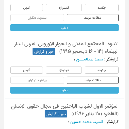
چکیده
کلیدواژه
آدرس
مقالات مرتبط
پیشنهاد دیگران
دانلود
"ندوة" المجتمع المدنی و الحوار الاوروبی العربی الدار
البیضاء (14 - 16 دیسمبر 1995)
خبر و گزارش
گزارشگر
:
سعید عبدالمسیح
؛
چکیده
کلیدواژه
آدرس
مقالات مرتبط
پیشنهاد دیگران
دانلود
المؤتمر الاول لشباب الباحثین فی مجال حقوق الإنسان
(القاهرة (20 ینایر 1996))
خبر و گزارش
گزارشگر
:
السید، محمد حسین
؛