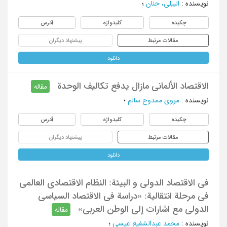
نویسنده
:
البیلی، حنان
؛
چکیده
کلیدواژه
آدرس
مقالات مرتبط
پیشنهاد دیگران
دانلود
الاقتصاد الألمانی مازال یدفع تکالیف الوحدة
مقاله
نویسنده
:
مروی ممدوح سالم
؛
چکیده
کلیدواژه
آدرس
مقالات مرتبط
پیشنهاد دیگران
دانلود
فی الاقتصاد الدولی و البیئة: النظام الاقتصادی العالمی
فی مرحلة انتقالیة: «دراسة فی الاقتصاد السیاسی
الدولی مع اشارات إلی الوطن العربی»
مقاله
نویسنده
:
محمد عبدالشفیع عیسی
؛