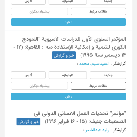
چکیده
کلیدواژه
آدرس
مقالات مرتبط
پیشنهاد دیگران
دانلود
المؤتمر السنوی الأول للدراسات الآسیویة "النمودج
الکوری للتنمیة و إمکانیة الإستفادة منه": القاهرة: (12 -
14 دیسمبر سنة 1995)
خبر و گزارش
گزارشگر
:
السیدسلیم، محمد
؛
چکیده
کلیدواژه
آدرس
مقالات مرتبط
پیشنهاد دیگران
دانلود
"مؤتمر" تحدیات العمل الانسانی الدولی فی
التسعینات جنیف: (15 - 16 فبرایر 1996)
خبر و گزارش
گزارشگر
:
ولید عبدالناصر
؛