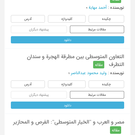
نویسنده
:
أحمد مهابة
؛
چکیده
کلیدواژه
آدرس
مقالات مرتبط
پیشنهاد دیگران
دانلود
التعاون المتوسطی بین مطرقة الهجرة و سندان
التطرف
مقاله
نویسنده
:
ولید محمود عبدالناصر
؛
چکیده
کلیدواژه
آدرس
مقالات مرتبط
پیشنهاد دیگران
دانلود
مصر و العرب و "الخیار المتوسطی": الفرص و المحازیر
مقاله