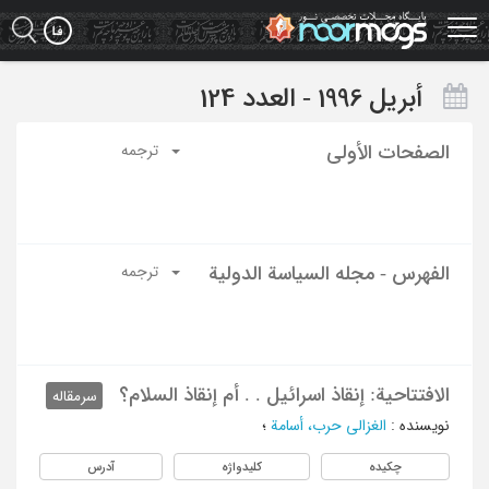
Ski
t
mai
conten
أبریل 1996 - العدد 124
الصفحات الأولی
ترجمه
الفهرس - مجله السیاسة الدولیة
ترجمه
الافتتاحیة: إنقاذ اسرائیل . . أم إنقاذ السلام؟
سرمقاله
نویسنده
:
الغزالی حرب، أسامة
؛
چکیده
کلیدواژه
آدرس