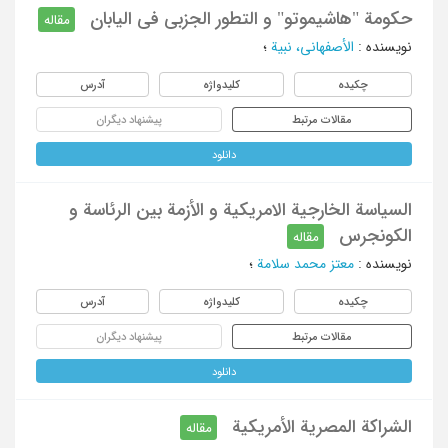
حکومة "هاشیموتو" و التطور الجزبی فی الیابان
مقاله
نویسنده
:
الأصفهانی، نبیة
؛
چکیده
کلیدواژه
آدرس
مقالات مرتبط
پیشنهاد دیگران
دانلود
السیاسة الخارجیة الامریکیة و الأزمة بین الرئاسة و
الکونجرس
مقاله
نویسنده
:
معتز محمد سلامة
؛
چکیده
کلیدواژه
آدرس
مقالات مرتبط
پیشنهاد دیگران
دانلود
الشراکة المصریة الأمریکیة
مقاله