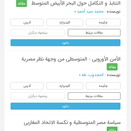
التنابذ و التکامل حول البحر الأبیض المتوسط
مقاله
نویسنده
:
محمد سید أحمد
؛
چکیده
کلیدواژه
آدرس
مقالات مرتبط
پیشنهاد دیگران
دانلود
الأمن الأوروبی - المتوسطی من وجهة نظر مصریة
مقاله
نویسنده
:
المجدوب، طه
؛
چکیده
کلیدواژه
آدرس
مقالات مرتبط
پیشنهاد دیگران
دانلود
سیاسة مصر المتوسطیة و نکسة الاتحاد المغاربی
مقاله