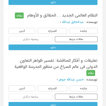
دانلود
النظام العالمی الجدید . . الحقائق و الأوهام
مقاله
نویسنده
:
عبدالخالق عبدالله
؛
چکیده
کلیدواژه
آدرس
مقالات مرتبط
پیشنهاد دیگران
دانلود
تعلیقات و أفکار للمناقشة: تفسیر ظواهر التعاون
الدولی فی عالم الصراع من منظور المدرسة الواقعیة
مقاله
نویسنده
:
حسن عبدالله جوهر
؛
چکیده
کلیدواژه
آدرس
مقالات مرتبط
پیشنهاد دیگران
دانلود