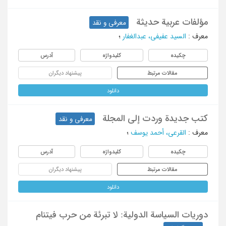
مؤلفات عربیة حدیثة
معرفی و نقد
معرف
:
السید عفیفی، عبدالغفار
؛
چکیده
کلیدواژه
آدرس
مقالات مرتبط
پیشنهاد دیگران
دانلود
کتب جدیدة وردت إلی المجلة
معرفی و نقد
معرف
:
القرعی، أحمد یوسف
؛
چکیده
کلیدواژه
آدرس
مقالات مرتبط
پیشنهاد دیگران
دانلود
دوریات السیاسة الدولیة: لا تبرئة من حرب فیتنام