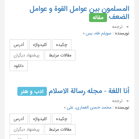
المسلمون بین عوامل القوة و عوامل
الضعف
مقاله
ترجمه
نویسنده
:
سویلم طه، یس
؛
چکیده
کلیدواژه
آدرس
مقالات مرتبط
پیشنهاد دیگران
دانلود
أنا اللغة - مجله رسالة الاسلام
ادب و هنر
ترجمه
نویسنده
:
محمد حسن العماری، علی
؛
چکیده
کلیدواژه
آدرس
مقالات مرتبط
پیشنهاد دیگران