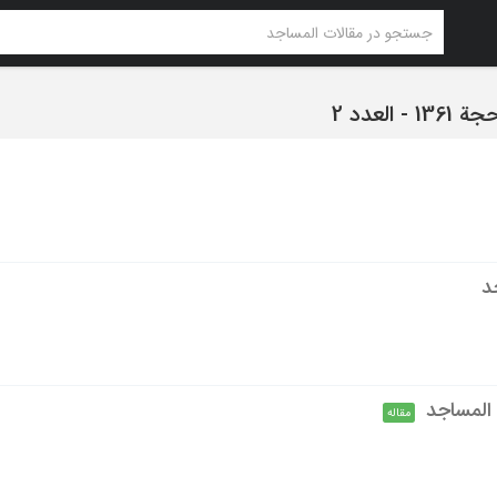
 العدد 2
د
 المساجد
مقاله