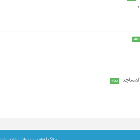
مقاله
المساجد
مقاله
وبلاگ |
قوانین و مقررات |
راهنما |
دربار