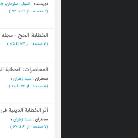
نویسنده
:
المولی سلیمان، جا
(‎4 صفحه -
از 49 تا 52
)
الخطابة: الحج - مجله 
(‎3 صفحه -
از 53 تا 55
)
المحاضرات: الخطابة الد
سخنران
:
سید زهران
؛
(‎5 صفحه -
از 56 تا 60
)
أثر الخطابة الدینیة فی 
سخنران
:
سید زهران
؛
(‎7 صفحه -
از 61 تا 67
)