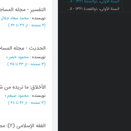
السنة الأولی، ذوالحجة 1361 - العدد 2
السنة الأولی، ذوالقعدة 1361 - العدد 1
التفسیر - مجله المساج
نویسنده
:
محمد سعاد جلال
؛
(‎4 صفحه -
از 39 تا 42
)
الحدیث - مجله المسا
نویسنده
:
محمود خضر
؛
(‎3 صفحه -
از 43 تا 45
)
الأخلاق: ما نریده من شبا
نویسنده
:
محمود ضیغم
؛
(‎3 صفحه -
از 46 تا 48
)
الفقه الإسلامی (2): مصدره