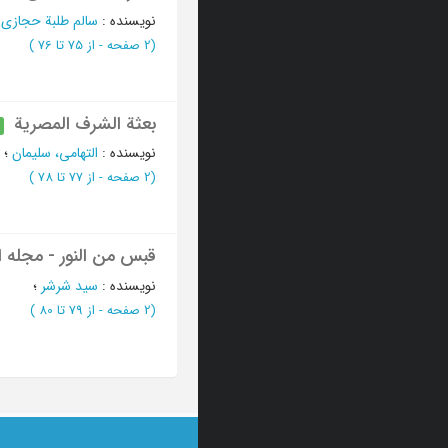
نویسنده
:
سالم طلبة حجازی
؛
(‎2 صفحه -
از 75 تا 76
)
بعثة الشرف المصریة
نویسنده
:
التهامی، سلیمان
؛
(‎2 صفحه -
از 77 تا 78
)
قبس من النور - مجله 
نویسنده
:
سید شرشر
؛
(‎2 صفحه -
از 79 تا 80
)