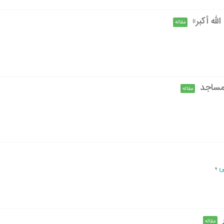
 الله أکبر»
مقاله
لمساجد
مقاله
ی
؛
مقاله