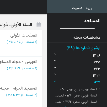
Ski
t
ورود
عضویت
mai
conten
المساجد
السنة الأولی، ذوالحجة 1361 -
الصفحات الأولی
مشخصات مجله
(‎1 صفحه -
از 35 تا 35
)
آرشیو شماره ها (28)
1326
الفهرس - مجله المساج
1325
(‎1 صفحه -
از 36 تا 36
)
1323
1322
1321
المسجد الحرام - مجله
السنة الأولی، ربیع الأول 1362 - العدد 5
(‎2 صفحه -
از 37 تا 38
)
السنة الأولی، صفر 1362 - العدد 4
السنة الأولی، محرم 1362 - العدد 3