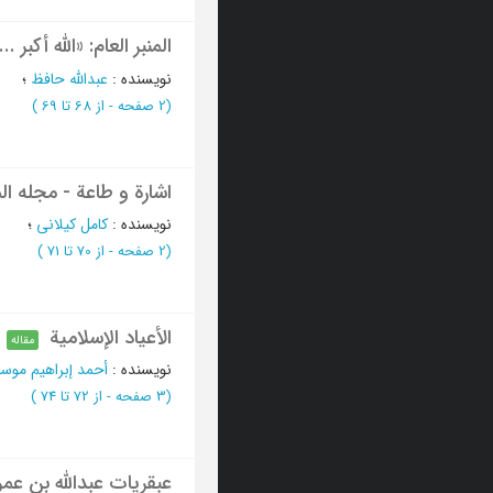
المنبر العام: «الله أکبر ...
نویسنده
:
عبدالله حافظ
؛
(‎2 صفحه -
از 68 تا 69
)
اشارة و طاعة - مجله ا
نویسنده
:
کامل کیلانی
؛
(‎2 صفحه -
از 70 تا 71
)
الأعیاد الإسلامیة
مقاله
نویسنده
:
أحمد إبراهیم موس
(‎3 صفحه -
از 72 تا 74
)
عبقریات عبدالله بن عمر