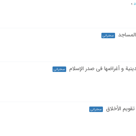
د
؛
المساجد
سخنرانی
ینیة و أغراضها فی صدر الإسلام
سخنرانی
تقویم الأخلاق
سخنرانی