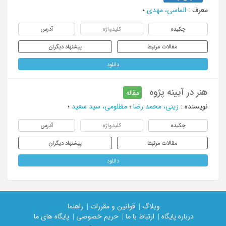
معرف
:
الماسی، مهدی
؛
چکیده
کلیدواژه
آدرس
مقالات مرتبط
پیشنهاد دیگران
دانلود
هنر در آیینه پژوه
مقاله
نویسنده
:
زینی، محمد رضا
؛
مظلومی، سید سعید
؛
چکیده
کلیدواژه
آدرس
مقالات مرتبط
پیشنهاد دیگران
دانلود
وبلاگ |
قوانین و مقررات |
راهنما
درباره پایگاه |
ارتباط با ما |
حریم خصوصی |
پایگاه های ما