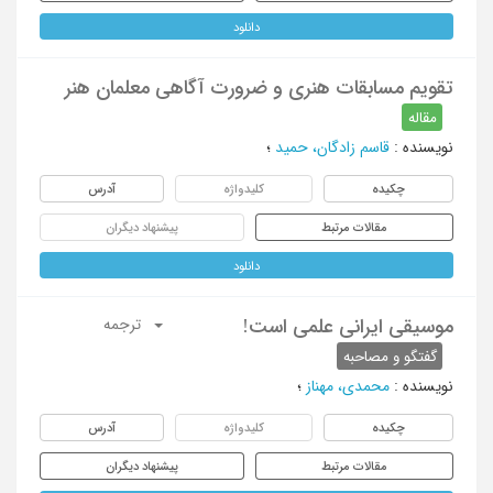
دانلود
تقویم مسابقات هنری و ضرورت آگاهی معلمان هنر
مقاله
نویسنده
:
قاسم زادگان، حمید
؛
چکیده
کلیدواژه
آدرس
مقالات مرتبط
پیشنهاد دیگران
دانلود
موسیقی ایرانی علمی است!
ترجمه
گفتگو و مصاحبه
نویسنده
:
محمدی، مهناز
؛
چکیده
کلیدواژه
آدرس
مقالات مرتبط
پیشنهاد دیگران