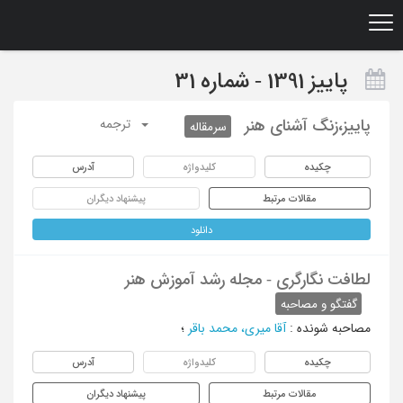
Ski
t
mai
conten
پاییز 1391 - شماره 31
پاییز،‌زنگ آشنای هنر
ترجمه
سرمقاله
چکیده
کلیدواژه
آدرس
مقالات مرتبط
پیشنهاد دیگران
دانلود
لطافت نگارگری - مجله رشد آموزش هنر
گفتگو و مصاحبه
مصاحبه شونده
:
آقا میری، محمد باقر
؛
چکیده
کلیدواژه
آدرس
مقالات مرتبط
پیشنهاد دیگران