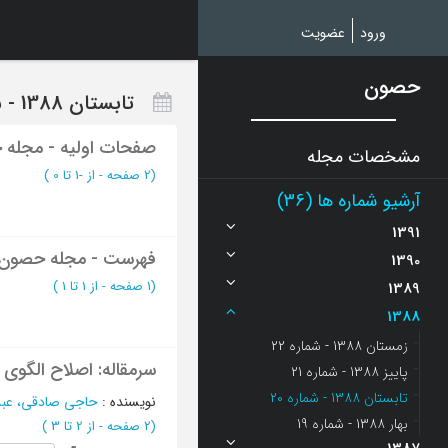
Ski
t
ورود
عضویت
mai
conten
حصون
تابستان 1388 - شماره 20
صفحات اولیه - مجله
مشخصات مجله
(‎2 صفحه -
از -1 تا 0
)
آرشیو شماره ها (36)
1391
فهرست - مجله حصون
1390
(‎1 صفحه -
از 1 تا 1
)
1389
1388
زمستان 1388 - شماره 22
سرمقاله: اصلاح الگوی
پاییز 1388 - شماره 21
تابستان 1388 - شماره 20
نویسنده
:
حاجی صادقی، عبدا
بهار 1388 - شماره 19
(‎2 صفحه -
از 2 تا 3
)