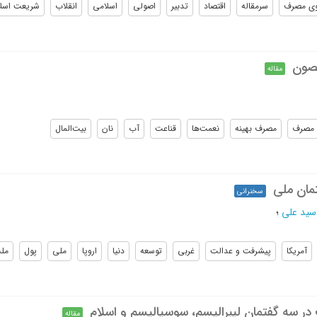
وی مصرف
سرمقاله
اقتصاد
تدبیر
اصولی
اسلامی
انقلاب
شریعت اسل
حصون
مقاله
مصرف
مصرف بهینه
نعمت‌ها
قناعت
آب
نان
بیت‌المال
مان ملی
سخنرانی
سید علی
؛
آمریکا
پیشرفت و عدالت
غربی
توسعه
دنیا
اروپا
ملی
پول
مل
ر سه گفتمان لیبرالیسم، سوسیالیسم و اسلام
مقاله