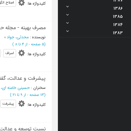
1387
اصلاح الگ
کلیدواژه ها
:
1386
1385
1384
مصرف بهینه - مجله 
1383
نویسنده
:
محدثی، جواد
؛
(‎5 صفحه -
از 4 تا 8
)
اسراف
کلیدواژه ها
:
پیشرفت و عدالت، گفت
سخنران
:
حسینی خامنه ای، 
(‎13 صفحه -
از 9 تا 21
)
پیشرفت
کلیدواژه ها
:
نسبت توسعه و عدالت د