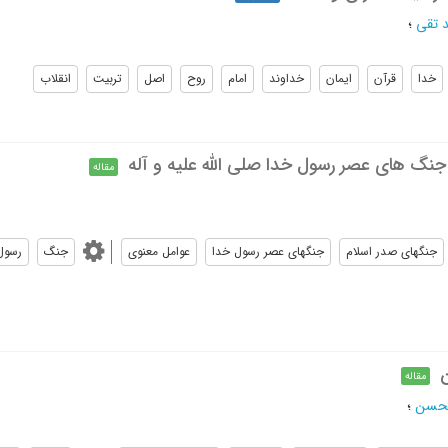
 تقی
؛
خدا
قرآن
ایمان
خداوند
امام
روح
اصل
تربیت
انقلاب
نگ های عصر رسول خدا صلی الله علیه و آله
مقاله
جنگهاى صدر اسلام
جنگهاى عصر رسول خدا
عوامل معنوى
جنگ
رسول
ن
مقاله
محسن
؛