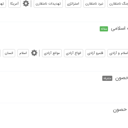
نگ نامتقارن
نبرد نامتقارن
استراتژى
تهديدات نامتقارن
آمریکا
تهد
 اسلامی
مقاله
سلام و آزادى
قلمرو آزادى
انواع آزادى
موانع آزادى
اسلام
انسان
 حصون
متفرقه
ه حصون