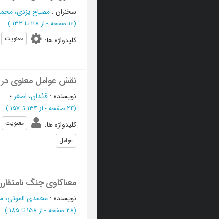
سخنران
:
مصباح یزدی، محمد
(‎16 صفحه -
از 118 تا 133
)
معنویت
کلیدواژه ها
:
نقش عوامل معنوی در ج
نویسنده
:
قائدان، اصغر
؛
(‎24 صفحه -
از 134 تا 157
)
معنويت
کلیدواژه ها
:
عوامل
معناکاوی جنگ نامتقار
نویسنده
:
محمدی الموتی، 
(‎28 صفحه -
از 158 تا 185
)