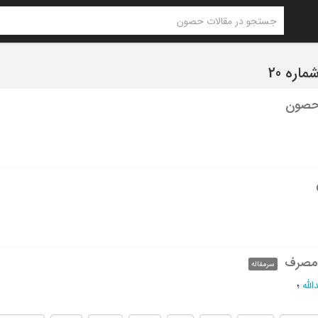
 حصون
 مصرف
سرمقاله
لله
؛