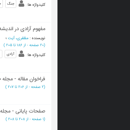
جنگ
ج
کلیدواژه ها
:
مفهوم آزادی در اندیشه
نویسنده
:
مظفری، آیت
؛
(‎20 صفحه -
از 186 تا 205
)
آزادى
ا
کلیدواژه ها
:
فراخوان مقاله - مجله
(‎2 صفحه -
از 206 تا 207
)
صفحات پایانی - مجل
(‎1 صفحه -
از 208 تا 208
)