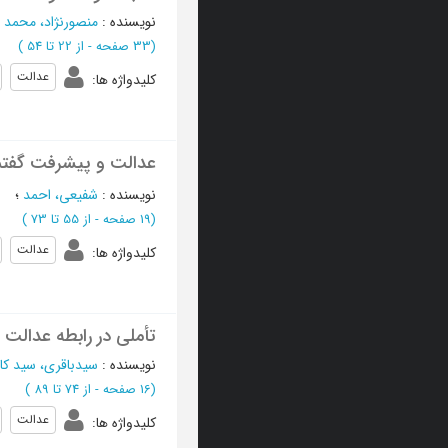
نویسنده
:
منصورنژاد، محمد
؛
(‎33 صفحه -
از 22 تا 54
)
عدالت
کلیدواژه ها
:
عدالت و پیشرفت گفتما
نویسنده
:
شفیعی، احمد
؛
(‎19 صفحه -
از 55 تا 73
)
عدالت
کلیدواژه ها
:
تأملی در رابطه عدالت
نویسنده
:
سیدباقری، سید کا
(‎16 صفحه -
از 74 تا 89
)
عدالت
کلیدواژه ها
: