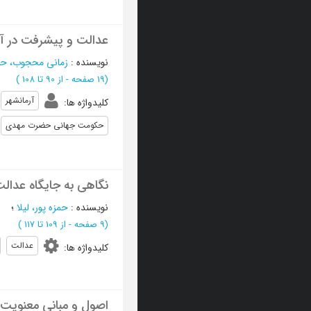
عدالت و پیشرفت در آ
نویسنده
:
زمانی محجوب، ح
(‎19 صفحه -
از 90 تا 108
)
آرمانشهر
کلیدواژه ها
:
حکومت جهانی حضرت مهدی
نگاهی به جایگاه عدال
نویسنده
:
حمزه پور، لیلا
؛
(‎9 صفحه -
از 109 تا 117
)
عدالت
کلیدواژه ها
:
اصول و مبانی معنویت 