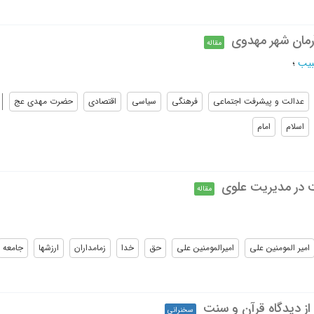
رمان شهر مهدوی
مقاله
بیب
؛
عدالت و پيشرفت اجتماعى
فرهنگى
سياسى
اقتصادى
حضرت مهدى عج
اسلام
امام
ت در مدیریت علوی
مقاله
امیر المومنین علی
امیرالمومنین علی
حق
خدا
زمامداران
ارزشها
جامعه
از دیدگاه قرآن و سنت
سخنرانی