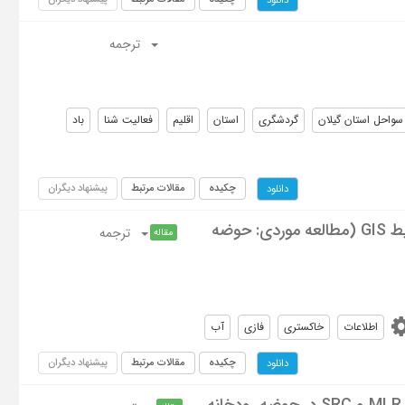
ترجمه
سواحل استان گیلان
گردشگری
استان
اقلیم
فعالیت شنا
باد
چکیده
مقالات مرتبط
پیشنهاد دیگران
دانلود
بررسی و مقایسه کارایی روش های FAHP و GCA برای مکان یابی پخش سیلاب در محیط GIS (مطالعه موردی: حوضه
ترجمه
مقاله
اطلاعات
خاکستری
فازی
آب
چکیده
مقالات مرتبط
پیشنهاد دیگران
دانلود
استفاده از سیستم استنتاجی فازی عصبی در تخمین بار رسوبی و مقایسه آن با مدل های MLR و SRC در حوضه رودخانه