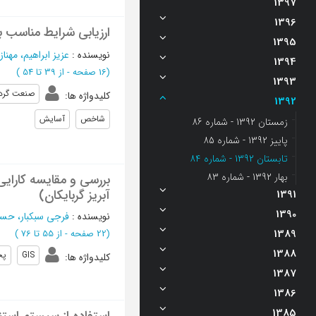
1397
1396
ارزیابی شرایط مناسب ب
1395
نویسنده
:
عزیز ابراهیم، مهناز
1394
(‎16 صفحه -
از 39 تا 54
)
1393
صنعت گرد
کلیدواژه ها
:
1392
شاخص
آسایش
زمستان 1392 - شماره 86
پاییز 1392 - شماره 85
تابستان 1392 - شماره 84
بهار 1392 - شماره 83
آبریز گربایکان)
1391
1390
نویسنده
:
فرجی سبکبار، حس
1389
(‎22 صفحه -
از 55 تا 76
)
1388
GIS
پخ
کلیدواژه ها
:
1387
1386
1385