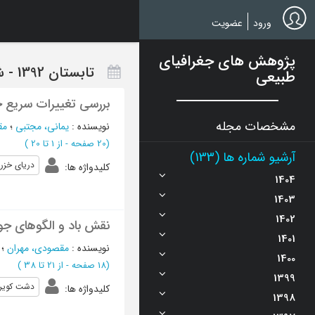
Ski
t
ورود
عضویت
mai
conten
پژوهش های جغرافیای
تابستان 1392 - شماره 84
طبیعی
بررسی تغییرات سریع خ
مشخصات مجله
نویسنده
:
یمانی، مجتبی
؛
مق
(‎20 صفحه -
از 1 تا 20
)
آرشیو شماره ها (133)
دریای خزر
کلیدواژه ها
:
1404
1403
1402
نقش باد و الگوهای جو
1401
نویسنده
:
مقصودی، مهران
؛
1400
(‎18 صفحه -
از 21 تا 38
)
1399
دشت کویر
کلیدواژه ها
:
1398