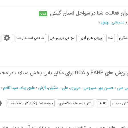
رای فعالیت شنا در سواحل استان گیلان
مقاله
؛
علیخانی، بهلول
؛
شگری
شنا
ورزش های آبی
سواحل دریای خزر
شاخص استاندار شنا
ن علی
؛
حسن پور، سیروس
؛
عزیزی، علی
؛
ملکیان، آرش
؛
علوی پناه، سید کاظم
؛
ش سیلاب
FAHP
نظریه سیستم خاکستری
حوضه آبخیز گربایگان دشت فسا