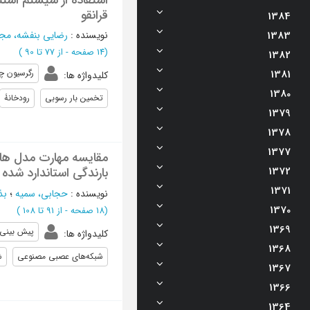
قرانقو
1384
1383
نویسنده
:
رضایی بنفشه، مج
(‎14 صفحه -
از 77 تا 90
)
1382
1381
رگرسیون چن
کلیدواژه ها
:
1380
تخمین بار رسوبی
رودخانۀ
1379
1378
1377
مقایسه مهارت مدل ها
1372
بارندگی استاندارد شده
1371
نویسنده
:
حجابی، سمیه
؛
بذ
1370
(‎18 صفحه -
از 91 تا 108
)
1369
پیش بینی
کلیدواژه ها
:
1368
شبکه‌های عصبی مصنوعی
ش
1367
1366
1364