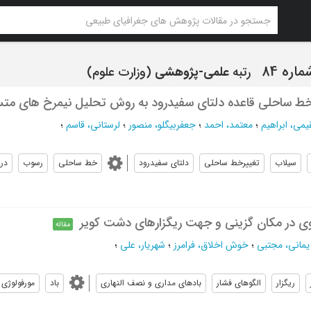
رتبه
علمی-پژوهشی
(وزارت علوم)
ط ساحلی قاعده دلتای سفیدرود به روش تحلیل نیمرخ های متس
یمی، ابراهیم
؛
معتمد، احمد
؛
جعفربیگلو، منصور
؛
لرستانی، قاسم
؛
سیلاب
تغییرخط ساحلی
دلتای سفیدرود
خط ساحلی
رسوب
دری
ی در مکان گزینی و جهت ریگزارهای دشت کویر
مقاله
یمانی، مجتبی
؛
خوش اخلاق، فرامرز
؛
شهریار، علی
؛
ریگزار
الگوهای فشار
بادهای مداری و نصف النهاری
باد
مورفولوژی