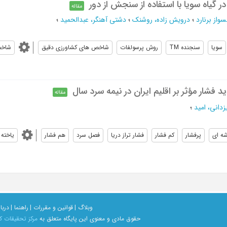
 گیاه سویا با استفاده از سنجش از دور
مقاله
سواز برنارد
؛
درویش زاده، روشنک
؛
دشتی آهنگر، عبدالحمید
؛
سویا
سنجنده TM
روش پرسولفات
شاخص های کشاورزی دقیق
شاخ
فشار مؤثر بر اقلیم ایران در نیمه سرد سال
مقاله
زدانی، امید
؛
ه ای
پرفشار
کم فشار
فشار تراز دریا
فصل سرد
هم فشار
یاخته
وبلاگ |
قوانین و مقررات |
راهنما |
دربار
حقوق مادی و معنوی اين پايگاه متعلق به
مرکز تحقیقات ک