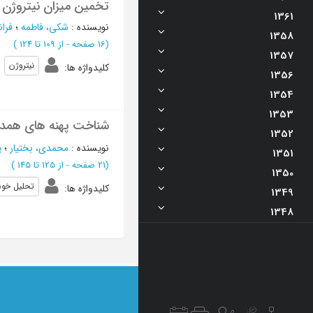
تخمین میزان نیتروژن در
1361
نویسنده
:
شکی، فاطمه
؛
فران
1358
(‎16 صفحه -
از 109 تا 124
)
1357
نیتروژن
کلیدواژه ها
:
1356
1354
1353
شناخت پهنه های همدید 
1352
نویسنده
:
محمدی، بختیار
؛
ی
1351
(‎21 صفحه -
از 125 تا 145
)
1350
تحلیل خوش
کلیدواژه ها
:
1349
1348