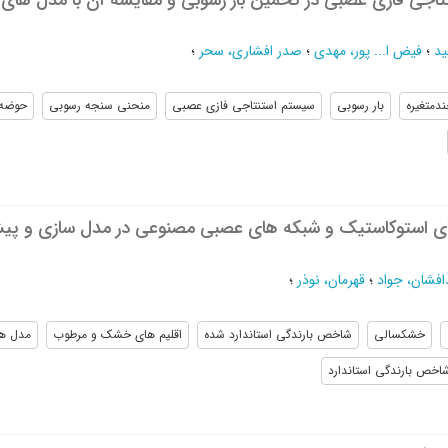
ید
؛
فیض ا... پور، مهدی
؛
صدر افشاری، سحر
؛
دمتغیره
بار رسوبی
سیستم استنتاجی فازی عصبی
منحنی سنجه رسوبی
حوضه ر
ی استوکاستیک و شبکه های عصبی مصنوعی در مدل سازی و پی
افشان، جواد
؛
قهرمان، نوذر
؛
خشکسالی
شاخص بارندگی استاندارد شده
اقلیم های خشک و مرطوب
مدل ها
اخص بارندگی استاندارد