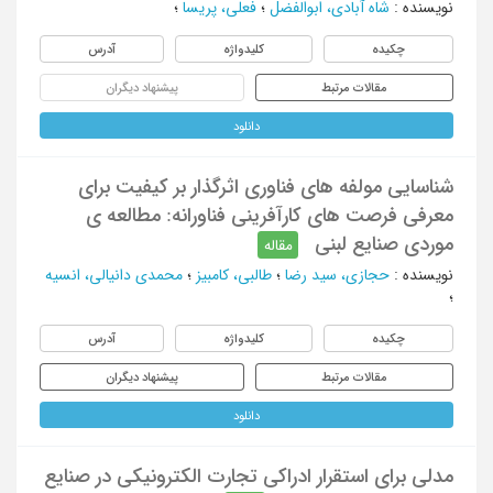
نویسنده
:
شاه آبادی، ابوالفضل
؛
فعلی، پریسا
؛
چکیده
کلیدواژه
آدرس
مقالات مرتبط
پیشنهاد دیگران
دانلود
شناسایی مولفه های فناوری اثرگذار بر کیفیت برای
معرفی فرصت های کارآفرینی فناورانه: مطالعه ی
موردی صنایع لبنی
مقاله
نویسنده
:
حجازی، سید رضا
؛
طالبی، کامبیز
؛
محمدی دانیالی، انسیه
؛
چکیده
کلیدواژه
آدرس
مقالات مرتبط
پیشنهاد دیگران
دانلود
مدلی برای استقرار ادراکی تجارت الکترونیکی در صنایع