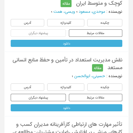
کوچک و متوسط ایران
مقاله
نویسنده
:
موحدی، مسعود
؛
ویسی، همت
؛
چکیده
کلیدواژه
آدرس
مقالات مرتبط
پیشنهاد دیگران
دانلود
نقش مدیریت استعداد در تأمین و حفظ منابع انسانی
مستعد
مقاله
نویسنده
:
حسینی، ابوالحسن
؛
چکیده
کلیدواژه
آدرس
مقالات مرتبط
پیشنهاد دیگران
دانلود
تأثیر مهارت های ارتباطی کارآفرینانه مدیران کسب و
کارهای ورزشی بر افزایش رضایت مشتریان: مطالعه ی