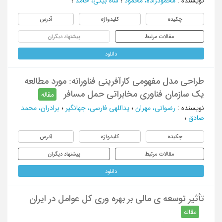
نویسنده
:
محمودزاده، محمود
؛
شاه بیکی، حامد
؛
چکیده
کلیدواژه
آدرس
مقالات مرتبط
پیشنهاد دیگران
دانلود
طراحی مدل مفهومی کارآفرینی فناورانه: مورد مطالعه
یک سازمان فناوری مخابراتی حمل مسافر
مقاله
نویسنده
:
رضوانی، مهران
؛
یداللهی فارسی، جهانگیر
؛
برادران، محمد
صادق
؛
چکیده
کلیدواژه
آدرس
مقالات مرتبط
پیشنهاد دیگران
دانلود
تأثیر توسعه ی مالی بر بهره وری کل عوامل در ایران
مقاله