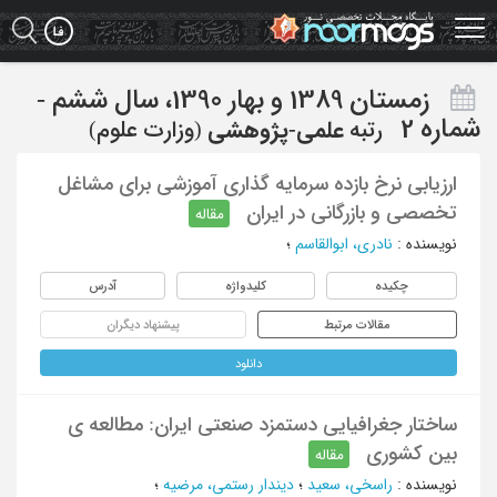
Ski
t
mai
conten
زمستان 1389 و بهار 1390، سال ششم -
شماره 2
رتبه
علمی-پژوهشی
(وزارت علوم)
ارزیابی نرخ بازده سرمایه گذاری آموزشی برای مشاغل
تخصصی و بازرگانی در ایران
مقاله
نویسنده
:
نادری، ابوالقاسم
؛
چکیده
کلیدواژه
آدرس
مقالات مرتبط
پیشنهاد دیگران
دانلود
ساختار جغرافیایی دستمزد صنعتی ایران: مطالعه ی
بین کشوری
مقاله
نویسنده
:
راسخی، سعید
؛
دیندار رستمی، مرضیه
؛