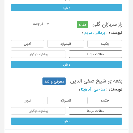
دانلود
راز سربازان گلی
ترجمه
مقاله
نویسنده
:
یزدانی، مریم
؛
چکیده
کلیدواژه
آدرس
مقالات مرتبط
پیشنهاد دیگران
دانلود
بقعه ی شیخ صفی الدین
معرفی و نقد
نویسنده
:
مداحی، آناهیتا
؛
چکیده
کلیدواژه
آدرس
مقالات مرتبط
پیشنهاد دیگران
دانلود