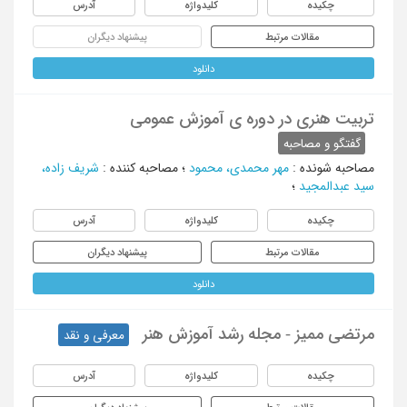
چکیده
کلیدواژه
آدرس
مقالات مرتبط
پیشنهاد دیگران
دانلود
تربیت هنری در دوره ی آموزش عمومی
گفتگو و مصاحبه
مصاحبه شونده
:
مهر محمدی، محمود
؛
مصاحبه کننده
:
شریف زاده،
سید عبدالمجید
؛
چکیده
کلیدواژه
آدرس
مقالات مرتبط
پیشنهاد دیگران
دانلود
مرتضی ممیز - مجله رشد آموزش هنر
معرفی و نقد
چکیده
کلیدواژه
آدرس