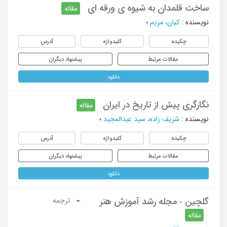
ساخت قلمدان به شیوه ی ورقه ای
مقاله
نویسنده
:
کیان، مریم
؛
چکیده
کلیدواژه
آدرس
مقالات مرتبط
پیشنهاد دیگران
دانلود
نگارگری پیش از تاریخ در ایران
مقاله
نویسنده
:
شریف زاده، سید عبدالمجید
؛
چکیده
کلیدواژه
آدرس
مقالات مرتبط
پیشنهاد دیگران
دانلود
گلچین - مجله رشد آموزش هنر
ترجمه
مقاله