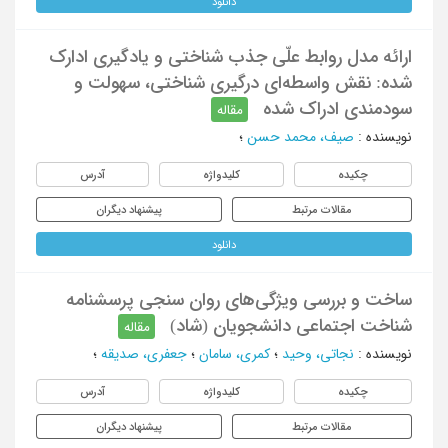
دانلود
ارائه مدل روابط علّی جذب شناختی و یادگیری ادارک
شده: نقش واسطه‌ای درگیری شناختی، سهولت و
سودمندی ادراک شده
مقاله
نویسنده
:
صیف، محمد حسن
؛
چکیده
کلیدواژه
آدرس
مقالات مرتبط
پیشنهاد دیگران
دانلود
ساخت و بررسی ویژگی‌های روان سنجی پرسشنامه
شناخت اجتماعی دانشجویان (شاد)
مقاله
نویسنده
:
نجاتی، وحید
؛
کمری، سامان
؛
جعفری، صدیقه
؛
چکیده
کلیدواژه
آدرس
مقالات مرتبط
پیشنهاد دیگران