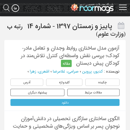
Ski
t
mai
conten
پاییز و زمستان 1397 - شماره 14
رتبه
ب
(وزارت علوم)
آزمون مدل ساختاری روابط وجدان و تعامل مادر-
کودک؛ بررسی نقش واسطه‌ای کنترل تلاش‌مند در
کودکان پیش ‌دبستان
مقاله
نویسنده
:
کدیور، پروین
؛
صرامی، غلامرضا
؛
اشعری، زهرا
؛
چکیده
کلیدواژه
آدرس
مقالات مرتبط
پیشنهاد دیگران
دانلود
الگوی ساختاری سازگاری تحصیلی در دانش‌آموزان
نوجوان پسر بر اساس ویژگی‌های شخصیتی و حمایت