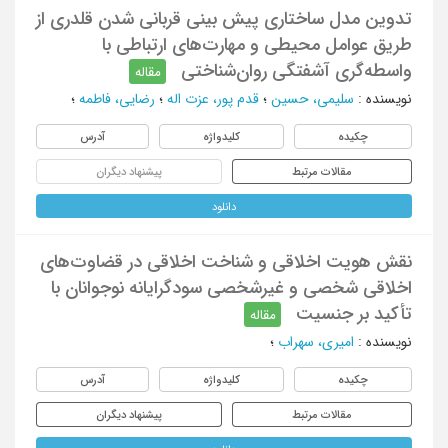
تدوین مدل ساختاری پیش بینی قربانی شدن قلدری از
طریق عوامل محیطی و مهارت‌های ارتباطی با
واسطه‌گری آشفتگی روان‌شناختی
مقاله
نویسنده
:
سلیمی، حسین
؛
قدم پور، عزت اله
؛
رضایی، فاطمه
؛
چکیده
کلیدواژه
آدرس
مقالات مرتبط
پیشنهاد دیگران
دانلود
نقش هویت اخلاقی و شناخت اخلاقی در قضاوت‌های
اخلاقی شخصی و غیرشخصی سودگرایانه نوجوانان با
تأکید بر جنسیت
مقاله
نویسنده
:
امیری، سهراب
؛
چکیده
کلیدواژه
آدرس
مقالات مرتبط
پیشنهاد دیگران