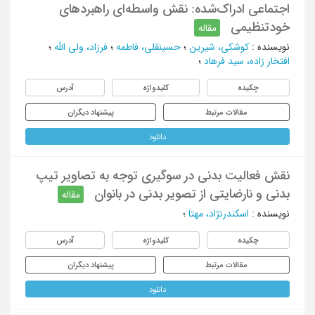
اجتماعی ادراک‌شده: نقش واسطه‌ای راهبردهای
خودتنظیمی
مقاله
نویسنده
:
کوشکی، شیرین
؛
حسینقلی، فاطمه
؛
فرزاد، ولی الله
؛
افتخار زاده، سید فرهاد
؛
چکیده
کلیدواژه
آدرس
مقالات مرتبط
پیشنهاد دیگران
دانلود
نقش فعالیت بدنی در سوگیری توجه به تصاویر تیپ
بدنی و نارضایتی از تصویر بدنی در بانوان
مقاله
نویسنده
:
اسکندرنژاد، مهتا
؛
چکیده
کلیدواژه
آدرس
مقالات مرتبط
پیشنهاد دیگران
دانلود