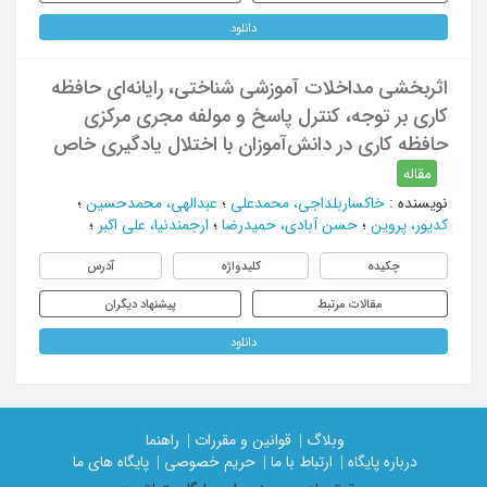
دانلود
اثربخشی مداخلات آموزشی شناختی، رایانه‌ای حافظه
کاری بر توجه، کنترل پاسخ و مولفه مجری مرکزی
حافظه کاری در دانش‌آموزان با اختلال یادگیری خاص
مقاله
نویسنده
:
خاکساربلداجی، محمدعلی
؛
عبدالهی، محمدحسین
؛
کدیور، پروین
؛
حسن آبادی، حمیدرضا
؛
ارجمندنیا، علی اکبر
؛
چکیده
کلیدواژه
آدرس
مقالات مرتبط
پیشنهاد دیگران
دانلود
وبلاگ |
قوانین و مقررات |
راهنما
درباره پایگاه |
ارتباط با ما |
حریم خصوصی |
پایگاه های ما