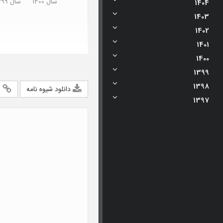
سال 1400
سال 1399
1404
1403
1402
1401
1400
1399
1398
دانلود شیوه نامه
ا
1397