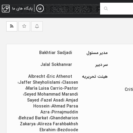
پایگاه های ما
مدیر مسئول
Bakhtiar Sadjadi
سر دبیر
Jalal Sokhanvar
هیئت تحریریه
Éric Athenot؛ Albrecht
Classen؛ Jaffer Sheyholislami؛
María Luisa Carrio-Pastor؛
Crit
Seyed Mohammad Marandi؛
Fazel Asadi Amjad؛ Sayed
Ahmad Parsa؛ Hossein
Pirnajmuddin؛ Azra
Ghandeharion؛ Behzad Barkat؛
Alireza Farahbakhsh؛ Zakarya
Bezdoode؛ Ebrahim