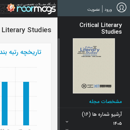
Ski
t
ورود
عضویت
mai
conten
Critical Literary
l Literary Studies
Studies
تاریخچه رتبه بن
مشخصات مجله
آرشیو شماره ها (16)
1405