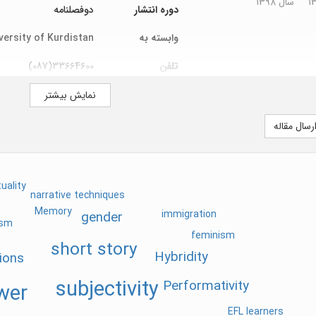
سال 1398
دوره انتشار
دوفصلنامه
وابسته به
versity of Kurdistan
تلفن
33664600(087)
دورنگار
33660077(087)
نمایش بیشتر
آدرس اینترنتی
https://cls.uok.ac.ir
رسال مقاله
صاحب امتیاز
versity of Kurdistan
tuality
narrative techniques
Memory
immigration
gender
ism
feminism
short story
Hybridity
ions
subjectivity
Performativity
wer
EFL learners