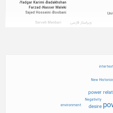
Badakhshan؛ Yadgar Karimi؛
Nasser Maleki؛ Farzad
Boobani؛ Sajed Hosseini
Uni
ویراستار فارسی
Serveh Menbari
ویراستار انگلیسی
Mostafa Hosseini
پست الکترونیک
cls@uok.ac.ir
آدرس
CLS Editorial Office-
Uni
Department of English
Language and Literature-
intertex
Faculty of Language and
Literature-University of
Kurdistan-Sanandaj, Iran
New Historic
محل نشر
سنندج (ایران)
power relat
تاریخ ثبت در پایگاه
1400/03/24
Negativity
po
environment
desire