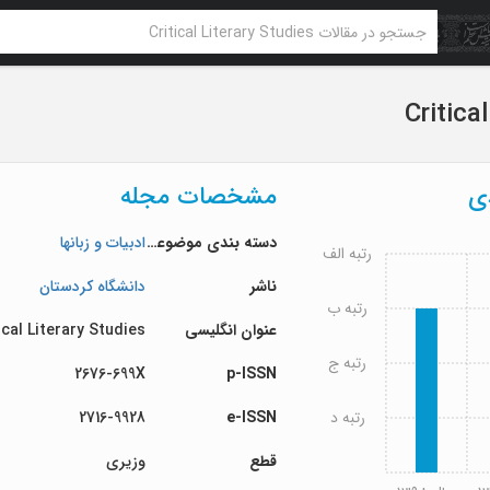
Critica
دی
مشخصات مجله
دسته بندی موضوعی
ادبیات و زبانها
رتبه الف
ناشر
دانشگاه کردستان
رتبه ب
عنوان انگلیسی
ical Literary Studies
رتبه ج
2676-699X
p-ISSN
رتبه د
e-ISSN
2716-9928
قطع
وزیری