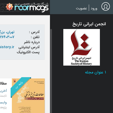
Ski
t
ورود
عضویت
mai
conten
انجمن ایرانی تاریخ
آدرس :
تهران، بزر
تلفن :
-26403007
درباره ناشر
آدرس اینترنتی
istory.ir/
پست الکترونیک
1 عنوان مجله
رتبه: ب
مطال
آخرین
وابست
پژوهشن