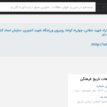
گراه شهید حقانی، چهارراه کوشا، روبروی ورزشگاه شهید کشوری، سازمان اسناد کتابخا
021
http://ish
عات تاریخ فرهنگی
 شماره
:
تابستان 1404، سال هفدهم - شماره 64
ه به
:
امه انجمن ایرانی تاریخ