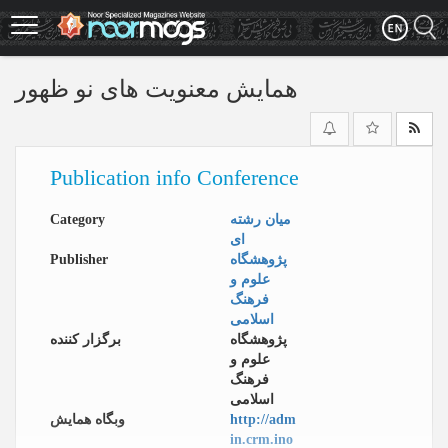
Skip
to
main
content
همایش معنویت‌ های نو ظهور
Publication info Conference
میان رشته
Category
ای
پژوهشگاه
Publisher
علوم و
فرهنگ
اسلامی
پژوهشگاه
برگزار کننده
علوم و
فرهنگ
اسلامی
http://adm
وبگاه همایش
in.crm.ino