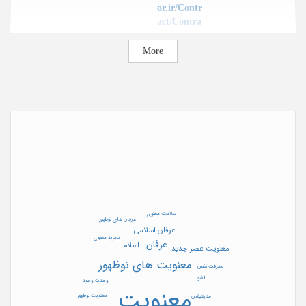
or.ir/Contr
act/Contra
ct?
SearchPhr
More
ase=
ایران، قم،
Address
چهار راه
شهدا،
پژوهشگاه
علوم و
فرهنگ
اسلامی
Date released in website
2025/02/27
سلامت معنوی
عرفان های نوظهور
عرفان اسلامی
تجربه معنوی
عرفان
اسلام
معنویت عصر جدید
معنویت های نوظهور
معرفت نفس
اشو
وحدت وجود
معنویت
معنویت نوظهور
مديتيشن