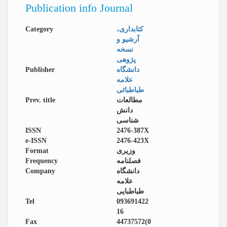
Publication info Journal
Category
كتابداری،
آرشیو و
نسخه
پژوهی
Publisher
دانشگاه
علامه
طباطبائی
Prev. title
مطالعات
دانش
شناسی
ISSN
2476-387X
e-ISSN
2476-423X
Format
وزیری
Frequency
فصلنامه
Company
دانشگاه
علامه
طباطبایی
Tel
093691422
16
Fax
44737572(0