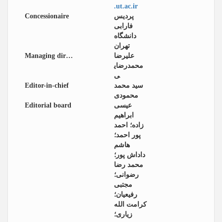
.ut.ac.ir
Concessionaire
پردیس
فارابی
دانشگاه
تهران
Managing director
علیرضا
محمدرضای
ی
Editor-in-chief
سید محمد
محمودی
Editorial board
عیسی
ابراهیم
زاده؛ احمد
پور احمد؛
هاشم
داداش پور؛
محمد رضا
رضوانی؛
مجتبی
رفیعیان؛
کرامت الله
زیاری؛