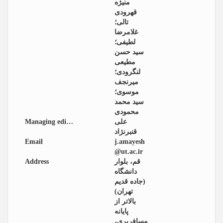
منیژه
قهرودی
تالی؛
غلامرضا
لطیفی؛
سید حسن
مطیعی
لنگرودی؛
میرنجف
موسوی؛
سید محمد
محمودی
Managing editor
علی
قنبرنژاد
Email
j.amayesh
@ut.ac.ir
Address
قم، بلوار
دانشگاه
(جاده قدیم
تهران)
بالاتر از
پایانه
مسافربری،