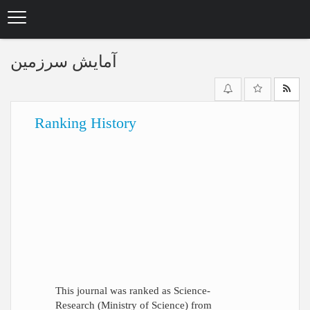
Skip
to
main
content
آمایش سرزمین
Ranking History
This journal was ranked as Science-
Research (Ministry of Science) from