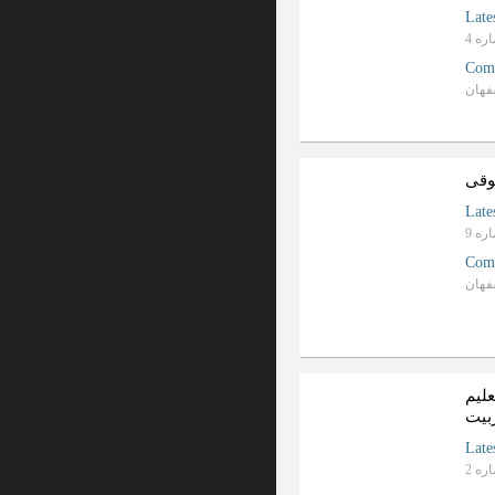
Late
Com
فهان
وقی
Late
Com
فهان
لیم
ربیت
Late