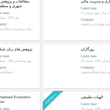
ری و مدیریت مالی
مطالعات و پژوهش 
شهری و منطقه
Latest issue
:
st issue
:
بهار 1395 - شماره 28
Company
:
pany
:
معاونت تحقیقات و فناوری دانشگاه اصفهان
روزگاران
پژوهش های زبان شن
st issue
:
Latest issue
:
1401 - شماره 22
بهار و تابستان 1405 - شماره 34
pany
:
Company
:
دانشگاه اص
ب
R
a
n
k
i
n
g
:
الهیات تطبیقی
rnational Economics
ies
Latest issue
:
st issue
:
ستان 1405 - شماره 36