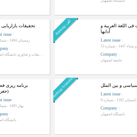
دانشگاه اصفهان
ا
ف
R
a
n
k
i
n
g
:
ل
فی اللغة العربیة و
تحقیقات بازاریابی 
آدابها
st issue
:
Latest issue
:
زمستان 1404 - شماره 59
144 - شماره 33
pany
:
Company
:
معاونت تحقیقات و فناوری دانشگاه اصفهان
جامعة اصفهان
Ranking: Scientific-Progrative
یاسی و بین الملل
برنامه ریزی فض
(جغرا
Latest issue
:
st issue
:
تابستان 1392 - شماره 6
بهار 1405 - شماره 60
Company
:
pany
:
دانشگاه اصفهان
دانشگاه اص