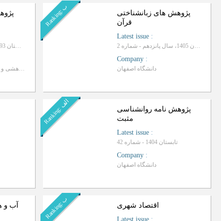
ب
R
a
n
k
i
n
g
:
پژوهش های زبانشناختی
پژوه
قرآن
Latest issue
:
تابستان 1405، سال پانزدهم - شماره 2
تابستان 1393 ، سال دوم - شماره 3
Company
:
دانشگاه اصفهان
معاونت پژوهشی و فناوری دانشگاه اصفهان
ا
ف
R
a
n
k
i
n
g
:
ل
پژوهش نامه روانشناسی
مثبت
Latest issue
:
تابستان 1404 - شماره 42
Company
:
دانشگاه اصفهان
ب
R
a
n
k
i
n
g
:
اقتصاد شهری
آب و 
Latest issue
: