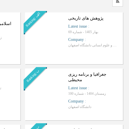
ا
ف
R
a
n
k
i
n
g
:
ل
پژوهش های تاریخی
اسلامی
Latest issue
:
بهار 1405 - شماره 69
زمست
Company
:
دانشکده ادبیات و علوم انسانی دانشگاه اصفهان
ب
R
a
n
k
i
n
g
:
جغرافیا و برنامه ریزی
محیطی
Latest issue
:
تاب
زمستان 1404 - شماره 100
Company
:
دانشگاه اصفهان
ب