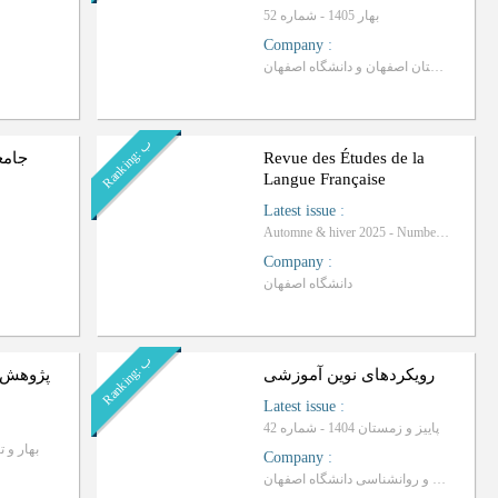
بهار 1405 - شماره 52
Company
:
فرماندهی انتظامی استان اصفهان و دانشگاه اصفهان
ب
R
a
n
k
i
n
g
:
Revue des Études de la
جامع
Langue Française
Latest issue
:
Automne & hiver 2025 - Number 33
Company
:
دانشگاه اصفهان
ب
R
a
n
k
i
n
g
:
رویکردهای نوین آموزشی
پژوهش 
Latest issue
:
پاییز و زمستان 1404 - شماره 42
بهار و تابستان 
Company
:
دانشگاه علوم تربیتی و روانشناسی دانشگاه اصفهان