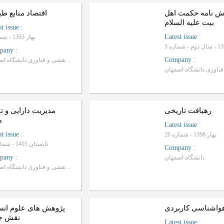
ش نامه حکمت اهل
اقتصاد منابع ط
بیت علیه السلام
st issue
:
Latest issue
:
بهار 1393 - شماره 1
pany
:
Company
:
معاونت پژوهشی و فناوری دانشگاه اصفهان
رهیافت تاریخی
مدیریت دارایی و ت
م
Latest issue
:
st issue
:
بهار 1398 - شماره 26
تابستان 1405 - شماره 53
Company
:
pany
:
دانشگاه اصفهان
معاونت پژوهشی و فناوری دانشگاه اصفهان
هواشناسی کاربردی
پژوهش های علوم انس
نقش ج
Latest issue
: