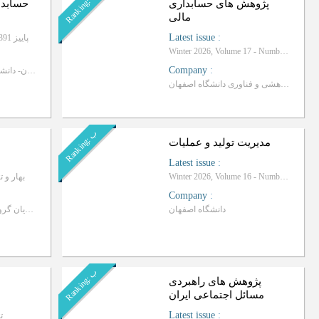
R
a
n
k
i
n
g
:
پژوهش های حسابداری
حسابدا
مالی
Latest issue
:
پاییز 1391، سال سوم- شماره 11
Winter 2026, Volume 17 - Number 4
Company
:
دانشگاه اصفهان- دانشکده علوم اداری و اقتصاد
معاونت پژوهشی و فناوری دانشگاه اصفهان
ب
R
a
n
k
i
n
g
:
مدیریت تولید و عملیات
Latest issue
:
Winter 2026, Volume 16 - Number 43
بهار و تابستان 
Company
:
دانشگاه اصفهان
انجمن علمی دانشجویان گروه تاریخ دانشگاه اصفهان
ب
R
a
n
k
i
n
g
:
پژوهش های راهبردی
مسائل اجتماعی ایران
Latest issue
:
تاب