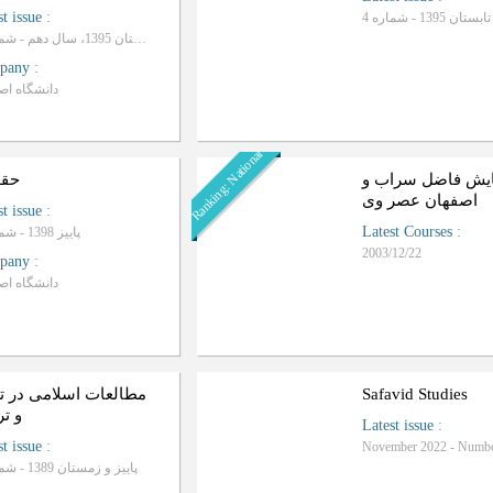
st issue
:
ان 1395 - شماره 4
زمستان 1395، سال دهم - شماره 4
pany
:
دانشگاه اص
Ranking: National
یش فاضل سراب و
حق
اصفهان عصر وی
st issue
:
Latest Courses
:
پاییز 1398 - شماره 9
2003/12/22
pany
:
دانشگاه اص
Safavid Studies
مطالعات اسلامی در تع
و ت
Latest issue
:
st issue
:
November 2022 - Numbe
پاییز و زمستان 1389 - شماره 2