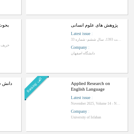
پژوهش های علوم انسانی
بحوث 
Latest issue
:
اردیبهشت 1393، سال ششم- شماره 33
خریف و شتاء 7
Company
:
دانشگاه اصفهان
ا
ف
R
a
n
k
i
n
g
:
ل
Applied Research on
دانش س
English Language
Latest issue
:
November 2025, Volume 14 - Number 4
Company
:
University of Isfahan