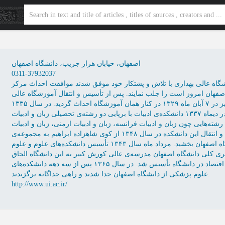
اصفهان، خیابان هزار جریب، دانشگاه اصفهان
0311-37932037
ه عالی بهداری با تلاش و پشتکار خود موفق شدند موافقت احداث مرکز
اصفهان امروز است را جلب نمایند. پس از تأسیس و انتقال آموزشگاه عالی
بهداری به منطقه‌ی هزار جریب، دانشکده‌ی پزشکی نیز در ۷ آبان ماه ۱۳۲۹ در کنار همان آموزشگاه احداث گردید. در سال ۱۳۳۵
دانشکده‌ی داروسازی در کنار پزشکی تاسس شد و در دیماه ۱۳۳۷ دانشکده‌ی ادبیات با برپایی دو رشته‌ی تحصیلی زبان و ادبیات
ه‌هایی چون زبان و ادبیات فرانسه، زبان و ادبیات ارمنی، زبان و ادبیات
عرب، تاریخ و جغرافیا، گروه علوم اجتماعی و انتقال این دانشکده در سال ۱۳۴۸ از کوی شاهزاده ابراهیم به مجموعه‌ی
دانشکده‌های واقع در هزار جریب رونقی تازه به دانشگاه اصفهان بخشید. مرداد ماه سال ۱۳۴۳ تأسیس دانشکده‌های علوم و علوم
ناسی و در اواخر سال ۱۳۴۷ با شکل‌گیری کلی دانشگاه اصفهان مدرسه‌ی عالی کورش کبیر به این دانشگاه الحاق
گردید و در همان سال نیز دانشکده‌ی علوم اداری و اقتصاد در دانشگاه تأسیس شد. در سال ۱۳۶۵ پس از سه دهه دانشکده‌های
علوم پزشکی از دانشگاه اصفهان جدا شدند و راهی جداگانه برگزیدند.
http://www.ui.ac.ir/