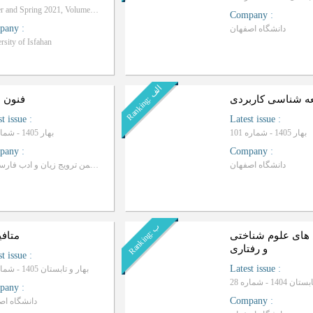
Winter and Spring 2021, Volume 51 - Number 1
Company
:
pany
:
دانشگاه اصفهان
rsity of Isfahan
ا
ف
R
a
n
k
i
n
g
:
ل
ه شناسی کاربردی
فنون ا
st issue
:
Latest issue
:
بهار 1405 - شماره 101
بهار 1405 - شماره 54
pany
:
Company
:
دانشگاه اصفهان
معاونت تحقیقات و فناوری دانشگاه اصفهان با همکاری انجمن ترویج زیان و ادب فارسی ای
ب
R
a
n
k
i
n
g
:
های علوم شناختی
متافی
و رفتاری
st issue
:
Latest issue
:
بهار و تابستان 1405 - شماره 41
1404 - شماره 28
pany
:
Company
:
دانشگاه اص