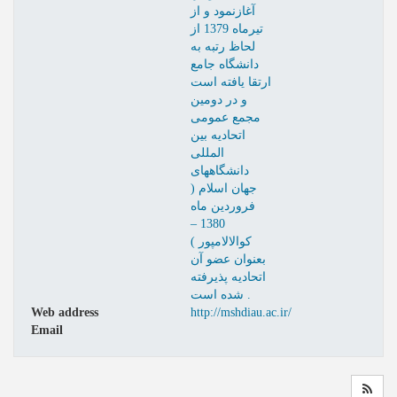
آغازنمود و از
تیرماه 1379 از
لحاظ رتبه به
دانشگاه جامع
ارتقا یافته است
و در دومین
مجمع عمومی
اتحادیه بین
المللی
دانشگاههای
جهان اسلام (
فروردین ماه
1380 –
کوالالامپور )
بعنوان عضو آن
اتحادیه پذیرفته
شده است .
Web address
http://mshdiau.ac.ir/
Email