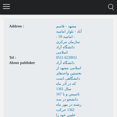
Skip
to
main
content
مشهد - قاسم
Address :
آباد - بلوار امامیه
- امامیه 59 -
سازمان مرکزی
دانشگاه آزاد
اسلامی.
Tel :
0511-6220011
دانشگاه آزاد
About publisher
اسلامى مشهد از
نخستين واحدهاى
دانشگاهى است
كه در آذر ماه
سال 1361
تاسيس و با 167
دانشجو در سه
رشته در مهر ماه
1362 حركت
علمى خود را