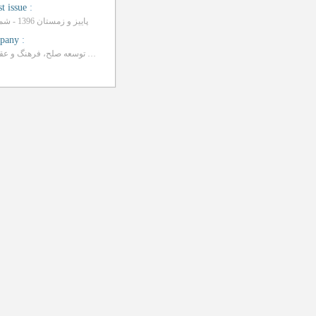
st issue
:
پاییز و زمستان 1396 - شماره 4
pany
:
مرکز بین المللی توسعه صلح، فرهنگ و عقلانیت