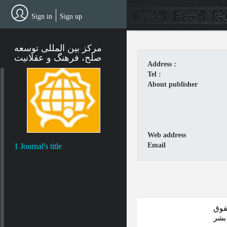
Skip
to
Sign in
Sign up
main
content
مرکز بین المللی توسعه
صلح، فرهنگ و عقلانیت
Address :
Tel :
About publisher
Web address
Email
1 Journal's title
قوق
بشر