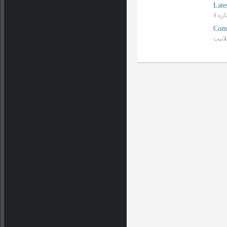
Late
Com