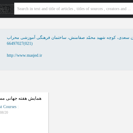
یابان سعدی، کوچه شهید محمّد صفامنش، ساختمان فرهنگی آموزشی محراب
66497027(021)
http://www.masjed.ir
همایش هفته جهانی مس
st Courses
:
08/20