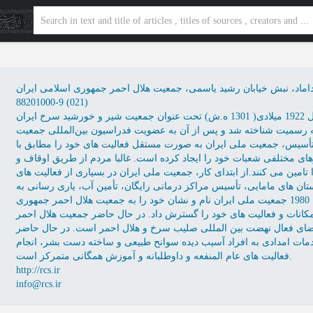
یرداماد، نبش خیابان رشید یاسمی، جمعیت هلال احمر جمهوری اسلامی ایران
88201000-9 (021)
جمعیت هلال احمر جمهوری اسلامی ایران در سال 1922 میلادی( 1301 ه.ش) تحت عنوان جمعیت شیر و خورشید سرخ ایران
 رسمیت شناخته شد و پس از آن به عضویت فدراسیون بین‌المللی جمعیت
 تأسیس، جمعیت ملی ایران به صورت مستقل فعالیت های خود را مطابق با
ای مختلفی شعبات خود را ایجاد کرده است. غالبا مردم از طریق اوقاف و
تامین می کنند.از ابتدای کار، جمعیت ملی ایران در بسیاری از فعالیت های
ان های مامایی، تأسیس مراکز درمانی رایگان، تأمین آب، یاری رسانی به
مراکز درمانی ارتش مشارکت داشته است. در سال 1980 جمعیت ملی ایران نام و نشان خود را به جمعیت هلال احمر جمهوری
مکانات و فعالیت های خود را گسترش داد. در حال حاضر جمعیت هلال احمر
عضای فعال نهضت بین المللی صلیب سرخ و هلال احمر است. در حال حاضر
دمات امدادی به افراد آسیب دیده سوانح طبیعی و ساخته دست بشر، انجام
فعالیت های عام المنفعه و داوطلبانه و آموزش همگانی متمرکز است.
http://rcs.ir
info@rcs.ir