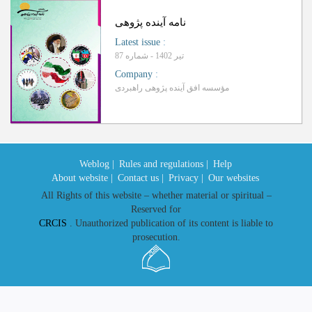
نامه آینده پژوهی
Latest issue
:
تیر 1402 - شماره 87
Company
:
مؤسسه افق آینده‌ پژوهی راهبردی
Weblog |
Rules and regulations |
Help
About website |
Contact us |
Privacy |
Our websites
All Rights of this website – whether material or spiritual –
Reserved for
CRCIS
. Unauthorized publication of its content is liable to
prosecution.