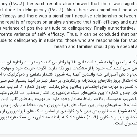
uency (P>0.01). Research results also showed that there was signifi
attitude to delinquency (P>0.01). Also there was significant positiv
efficacy، and there was a significant negative relationship between 
 the results of regression analysis showed that self- efficacy and aut
variance of positive attitude to delinquency. Finally authoritative، 
cents variance of self- efficacy. Thus، it can be concluded that par
titude to delinquency in students; those who are responsible for stu
health and families should pay a special at
کـه والدین آنها به شیوه استبدادی با آنها رفتار می کند، در مدرسـه رفتارهـای 
عی مـی کننـد کـه خـود را از مشکلات دور نگه دارند، اگرچه حرمت خود و مهارت ه
جام دانش آمـوزانی کـه والـدین آنهـا بـه شـیوه اقتـدار منطقی و دموکراتیک با آ
ه احتمال بروز رفتارهای بزهکارانه و رفتارهای پر خطر نیـز در آنهـا بسـیار کـم مـ
دارنـد و از عـزت نفـس و 
می کنند جدول شماره ٥: متغیرهای پیش بین سبک های فرزنـدپروری درون معادلـه بـرا
جعه شود) به منظور پیش بینی خود کارآمدی بر اساس سبک های فرزندپروری از رگ
دیگر یافته های تحقیق ترنر و همکاران (٢٠٠٩) نشان داد کـه رابطه معنادا
همخوان است .