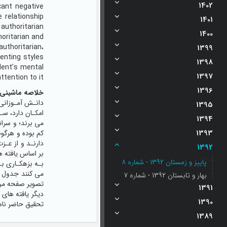
1402
cant negative
e relationship
1401
authoritarian
1400
horitarian and
authoritarian،
1399
enting styles
1398
dent’s mental
1397
tention to it.
1396
خلاصه ماشینی:
دانـش آمـوزانی 
1395
امکـان دارد، سـ
1394
می برند؛ و سران
1393
کم بوده و هرگون
1392
پاییز و زمستان 1392 - شماره 8
بهار و تابستان 1392 - شماره 7
تصویر صفحه مرا
1391
1390
تحقیق حاضر نا
1389