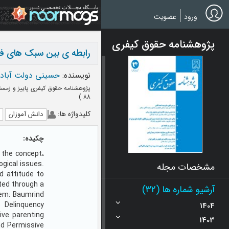
Ski
t
ورود
عضویت
mai
conten
پژوهشنامه حقوق کیفری
رابطه ی بین سبک های فرز
نویسنده
:
حسینی دولت آبادی
پژوهشنامه حقوق کیفری پاییز و زمستان 1392 - شما
)
88
کلیدواژه ها
:
دانش آموزان
چکیده:
 the concept،
ogical issues.
مشخصات مجله
d attitude to
ted through a
آرشیو شماره ها (32)
hem: Baumrind
o Delinquency
1404
ive parenting
1403
and Permissive