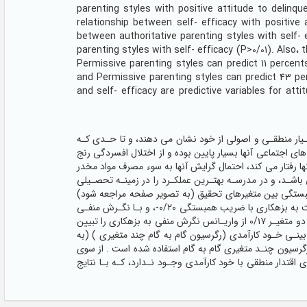
parenting styles with positive attitude to delinq
relationship between self- efficacy with positive 
between authoritative parenting styles with self- 
parenting styles with self- efficacy (P>0/01). Also،
Permissive parenting styles can predict 11 percents 
and Permissive parenting styles can predict 43 per
and self- efficacy are predictive variables for at
بسـیار منطقـی و اصولی از خود نشان می دهند، و تا حـدی کـه
ای اجتماعی آنها بسیار پایین بوده و از اختلال افسردگی رنج
نها رفتار می کند، احتمال گرایش آنها به سوء مصرف مواد مخدر
ی باشـد، و در مدرسـه بهتـرین عملکـرد را در زمینـه تحصـیلی
مهارت های اجتمـاعی بـالایی برخوردارنـد. جدول شماره ٢: ضرایب همبستگی بین متغیرهای تحقیق (به تصویر صفحه مراجعه شود)
بر اساس یافته های جدول شماره ٢ بین متغیرهای سبک فرزندپروری اقتدار منطقـی بـا نگرش مثبت به بزهکاری با ضریب همبستگی ٠/٢٠-، و بـا نگـرش منفـی
بـه بزهکـاری بـا ضریب همبستگی ٠/٤٠، ارتباط معنادار وجود دارد. در نهایت بـه طـور کلـی ایـن دو متغیـر ٠/١٧ از واریـانس نگرش منفی به بزهکاری را تبیین
ی پـیش بینـی خـود کارآمدی (رگرسیون گام به گام چند متغیری ) (به
رسیون چنـد متغیری گام به گام استفاده شده است . از سوی
ری بین سبک فرزندپروری اقتدار منطقی با خود کارآمدی وجـود نـدارد، کـه بـا نتایج