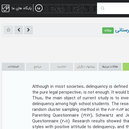
پایگاه های ما
رستانی
مقاله
مقالات مرتبط
پیشنهاد دیگران
احادیث
مراجع
استنادات
Although in most societies، delinquency is defined
the pure legal perspective، is not enough. It would
Thus، the main object of current study is to inve
delinquency among high school students. The resea
random cluster sampling method in the 2012-2013 
Parenting Questionnaire (1972)، Schwartz and Je
Questionnaire (2011). Research results showed tha
styles with positive attitude to delinquency، and 