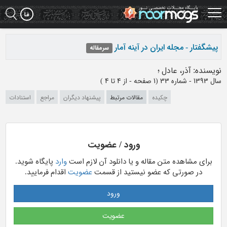
Ski
t
mai
conten
پیشگفتار - مجله ایران در آینه آمار
سرمقاله
نویسنده
:
آذر، عادل
؛
سال 1393 - شماره 33
(‎1 صفحه -
از 4 تا 4
)
چکیده
مقالات مرتبط
پیشنهاد دیگران
مراجع
استنادات
ورود / عضویت
برای مشاهده متن مقاله و یا دانلود آن لازم است
وارد
پایگاه شوید.
در صورتی که عضو نیستید از قسمت
عضویت
اقدام فرمایید.
ورود
عضویت