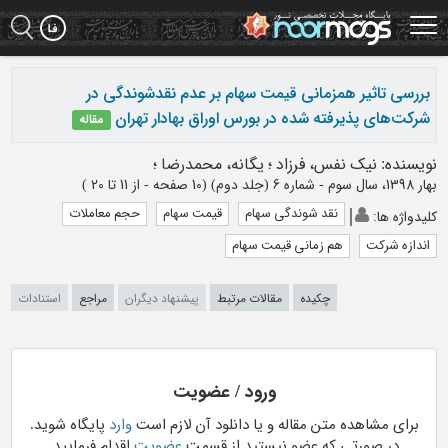
Ski
t
mai
conten
بررسی تاثیر همزمانی قیمت سهام بر عدم نقدشوندگی در
شرکت‌های پذیرفته شده در بورس اوراق بهادار تهران
مقاله
نویسنده
:
نیک نفس، فرزاد
؛
یگانه، محمدرضا
؛
بهار 1398، سال سوم - شماره 6 (جلد دوم)
(‎10 صفحه -
از 11 تا 20
)
نقد شوندگی سهام
قیمت سهام
حجم معاملات
کلیدواژه ها
:
اندازه شرکت
هم زمانی قیمت سهام
چکیده
مقالات مرتبط
پیشنهاد دیگران
مراجع
استنادات
ورود / عضویت
برای مشاهده متن مقاله و یا دانلود آن لازم است
وارد
پایگاه شوید.
در صورتی که عضو نیستید از قسمت
عضویت
اقدام فرمایید.