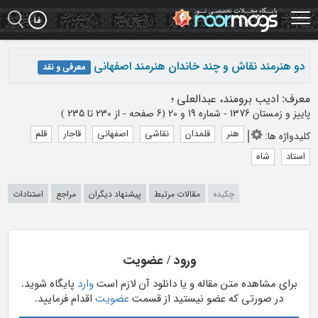
Ski
t
mai
conten
دو هنرمند نقاش و چند خاندان هنرمند اصفهانی
معرفی و نقد
معرف
:
ادیب برومند، عبدالعلی
؛
پاییز و زمستان 1376 - شماره 19 و 20
(‎6 صفحه -
از 230 تا 235
)
هنر
قلمدان
نقاشی
اصفهانی
قاجار
قلم
کلیدواژه ها
:
استاد
شاه
چکیده
مقالات مرتبط
پیشنهاد دیگران
مراجع
استنادات
ورود / عضویت
برای مشاهده متن مقاله و یا دانلود آن لازم است
وارد
پایگاه شوید.
در صورتی که عضو نیستید از قسمت
عضویت
اقدام فرمایید.