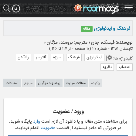
Ski
t
mai
conten
فرهنگ و ایدئولوژی
مقاله
نویسنده
:
فیسک، جان
؛
مترجم
:
برومند، مژگان
؛
تابستان 1381 - شماره 20
(‎10 صفحه -
از 117 تا 126
)
ایدئولوژی
فرهنگ
سوژه
آلتوسر
راه‌آهن
کلیدواژه ها
:
اعتصاب
نظریه
چکیده
مقالات مرتبط
پیشنهاد دیگران
مراجع
استنادات
ورود / عضویت
برای مشاهده متن مقاله و یا دانلود آن لازم است
وارد
پایگاه شوید.
در صورتی که عضو نیستید از قسمت
عضویت
اقدام فرمایید.