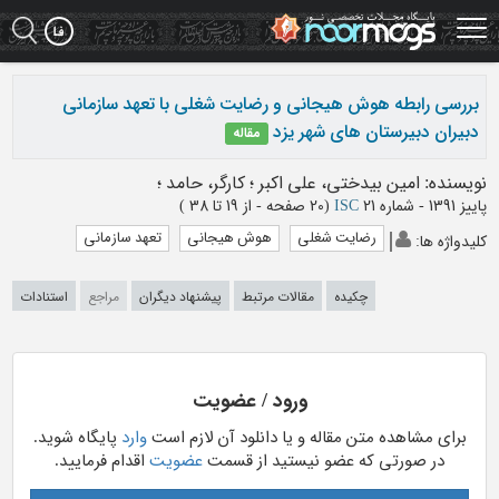
Ski
t
mai
conten
بررسی رابطه هوش هیجانی و رضایت شغلی با تعهد سازمانی
دبیران دبیرستان های شهر یزد
مقاله
نویسنده
:
امین بیدختی، علی اکبر
؛
کارگر، حامد
؛
پاییز 1391 - شماره 21
ISC
(‎20 صفحه -
از 19 تا 38
)
رضایت شغلی
هوش هیجانی
تعهد سازمانی
کلیدواژه ها
:
چکیده
مقالات مرتبط
پیشنهاد دیگران
مراجع
استنادات
ورود / عضویت
برای مشاهده متن مقاله و یا دانلود آن لازم است
وارد
پایگاه شوید.
در صورتی که عضو نیستید از قسمت
عضویت
اقدام فرمایید.