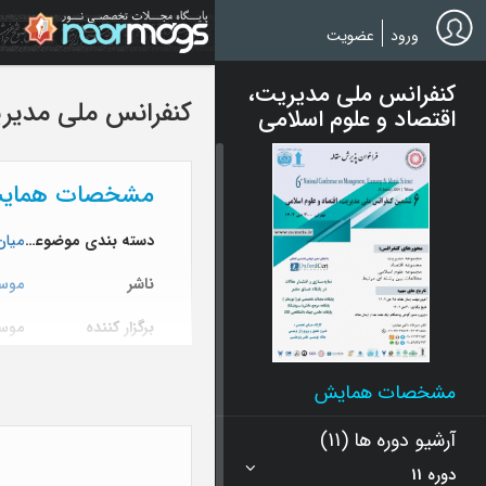
Ski
t
ورود
عضویت
mai
conten
کنفرانس ملی مدیریت،
کنفرانس ملی مدیری
اقتصاد و علوم اسلامی
مشخصات همای
دسته بندی موضوعی
میان
ناشر
موس
برگزار کننده
موس
سطح برگزاری
ملی
مشخصات همایش
وبگاه همایش
.ir
آرشیو دوره ها (11)
دوره 11