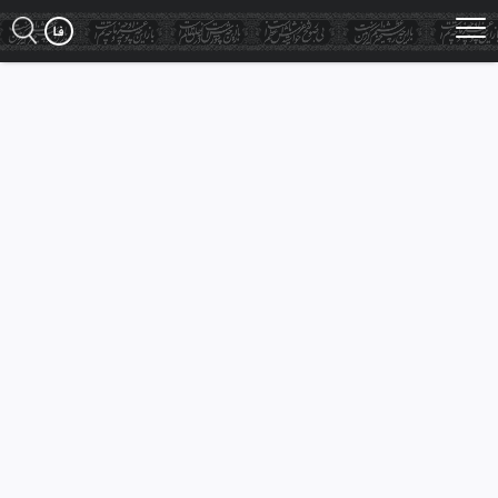
Ski
t
mai
conten