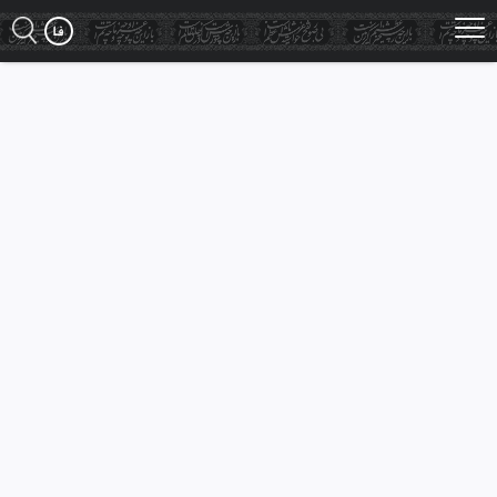
Ski
t
mai
conten